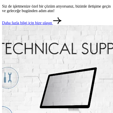
Siz de işletmenize özel bir çözüm arıyorsanız, bizimle iletişime geçin
ve geleceğe bugünden adım atın!
Daha fazla bilgi için bize ulaşın
metlerimiz
İletişim
English