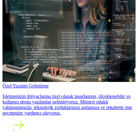
Özel Yazılım Geliştirme
İşletmenizin ihtiyaçlarına özel olarak tasarlanmış, ölçeklenebilir ve
kullanıcı dostu yazılımlar geliştiriyoruz. Müşteri odaklı
yaklaşımımızla, teknolojik zorluklarınızı aşmanıza ve rekabette öne
geçmenize yardımcı oluyoruz.