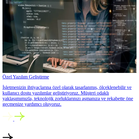
Özel Yazılım Geliştirme
İşletmenizin ihtiyaçlarına özel olarak tasarlanmış, ölçeklenebilir ve
kullanıcı dostu yazılımlar geliştiriyoruz. Müşteri odaklı
yaklaşımımızla, teknolojik zorluklarınızı aşmanıza ve rekabette öne
geçmenize yardımcı oluyoruz.