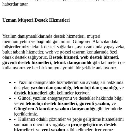
haberdar tutar.
Uzman Müşteri Destek Hizmetleri
Yazılım danışmanlıklarında destek hizmetleri, müşteri
memnuniyetini ve bağımlılığını artırır. Güngören Akıncılar'daki
müşterilerimize teknik destek sağlarken, aynı zamanda yapay zeka,
bulut tabanlı hizmetler, web ve görsel tasarım konularında özel
olarak destek sağlıyoruz.
Destek hizmeti
,
web destek hizmeti
,
güvenli destek hizmetleri
,
teknik danışmanlık
gibi kelimeleri de
kullanıyoruz ve her bir konuyu ayrıntılı bir şekilde anlatıyoruz.
Yazılım danışmanlık hizmetlerimizin avantajları hakkında
detaylar,
yazılım danışmanlığı
,
teknoloji danışmanlığı
, ve
destek hizmetleri
gibi kelimeler içeriyor.
Güncel yazılım entegrasyonu ve destekler hakkında bilgi
veren
teknoloji destek hizmetleri
,
güvenli yazılım
, ve
Güngören Akıncılar yazılım danışmanlığı
gibi terimlerle
içeriklerimiz.
Kullanıcı odaklı çözümler ve proje geliştirme hizmetlerini
sunmanın önemini vurgulayan
proje geliştirme
,
destek
hizmetleri
, ve
yeni yazılım
, gibi kelimeleri içeriyoruz.