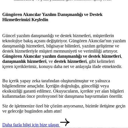
Güngören Akıncılar Yazılım Danışmanlığı ve Destek
Hizmetlerimizi Keşfedin
Güncel yazılım danışmanlığı ve destek hizmetleri, müşterilerin
teknolojiye bakış açısını değiştiriyor. Güngören Akıncılar'nın yazılım
danışmanlığı hizmetleri, bilgisayar bilimleri, yazılım geliştirme ve
destek hizmetleriyle müşteri memnuniyeti ve verimliliği artırıyor.
Güngören Akıncılar yazılım danışmanlığı ve destek hizmetleri
,
danışmanlık hizmetleri
, ve
destek hizmetleri
, gibi kelimeleri
içeren içeriklerimiz, konuyu daha net ve anlayışla ifade etmektedir.
Bu içerik yapay zeka tarafından oluşturulmuştur ve yalnızca
bilgilendirme amaçlıdır. İçeriğin doğruluğu, güncelliği veya
eksiksizliği garanti edilmez. Okuyucuların, içerikte yer alan bilgileri
metlerimiz
İletişim
English
kullanmadan önce profesyonel bir danışmana başvurmaları önerilir.
Siz de işletmenize özel bir çözüm arıyorsanız, bizimle iletişime geçin
ve geleceğe bugünden adım atın!
Daha fazla bilgi için bize ulaşın