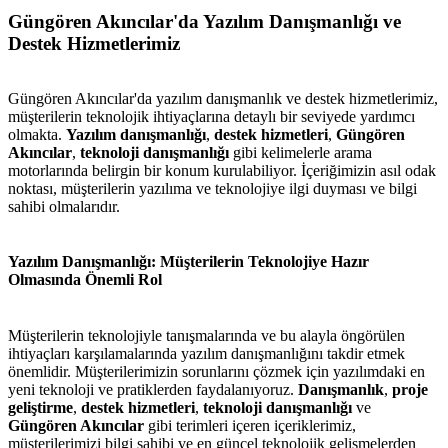
Güngören Akıncılar'da Yazılım Danışmanlığı ve
Destek Hizmetlerimiz
Güngören Akıncılar'da yazılım danışmanlık ve destek hizmetlerimiz,
müşterilerin teknolojik ihtiyaçlarına detaylı bir seviyede yardımcı
olmakta.
Yazılım danışmanlığı
,
destek hizmetleri
,
Güngören
Akıncılar
,
teknoloji danışmanlığı
gibi kelimelerle arama
motorlarında belirgin bir konum kurulabiliyor. İçeriğimizin asıl odak
noktası, müşterilerin yazılıma ve teknolojiye ilgi duyması ve bilgi
sahibi olmalarıdır.
Yazılım Danışmanlığı: Müşterilerin Teknolojiye Hazır
Olmasında Önemli Rol
Müşterilerin teknolojiyle tanışmalarında ve bu alayla öngörülen
ihtiyaçları karşılamalarında yazılım danışmanlığını takdir etmek
önemlidir. Müşterilerimizin sorunlarını çözmek için yazılımdaki en
yeni teknoloji ve pratiklerden faydalanıyoruz.
Danışmanlık
,
proje
geliştirme
,
destek hizmetleri
,
teknoloji danışmanlığı
ve
Güngören Akıncılar
gibi terimleri içeren içeriklerimiz,
müşterilerimizi bilgi sahibi ve en güncel teknolojik gelişmelerden