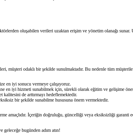
törlerden oluşabilen verileri uzaktan erişim ve yönetim olanağı sunar. 
eri, müşteri odaklı bir şekilde sunulmaktadır. Bu nedenle tüm müşteril
ze en iyi sonucu vermeye çalışıyoruz.
e en iyi hizmeti sunabilmek için, sürekli olarak eğitim ve gelişime ön
t kalitesini de arttırmayı hedeflemektedir.
 eksiksiz bir şekilde sunabilme hususuna önem vermektedir.
rme amaçlıdır. İçeriğin doğruluğu, güncelliği veya eksiksizliği garanti 
n ve geleceğe bugünden adım atın!