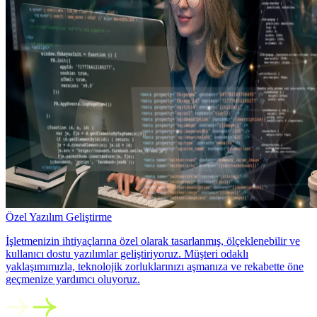
Özel Yazılım Geliştirme
İşletmenizin ihtiyaçlarına özel olarak tasarlanmış, ölçeklenebilir ve
kullanıcı dostu yazılımlar geliştiriyoruz. Müşteri odaklı
yaklaşımımızla, teknolojik zorluklarınızı aşmanıza ve rekabette öne
geçmenize yardımcı oluyoruz.