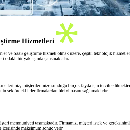
iştirme Hizmetleri
ümler ve SaaS geliştirme hizmeti olmak üzere, çeşitli teknolojik hizme
i odaklı bir yaklaşımla çalışmaktalar.
zmetlerimiz, müşterilerimize sunduğu birçok fayda için tercih edilmek
inin sektördeki lider firmalardan biri olmasını sağlamaktadır.
şteri memnuniyeti taşımaktadır. Firmamız, müşteri istek ve gereksiniml
e içerisinde maksimum sonuç verir.