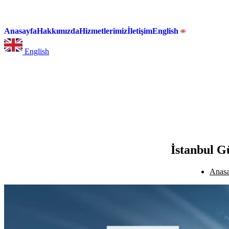
Anasayfa
Hakkımızda
Hizmetlerimiz
İletişim
English
English
İstanbul G
Anasa