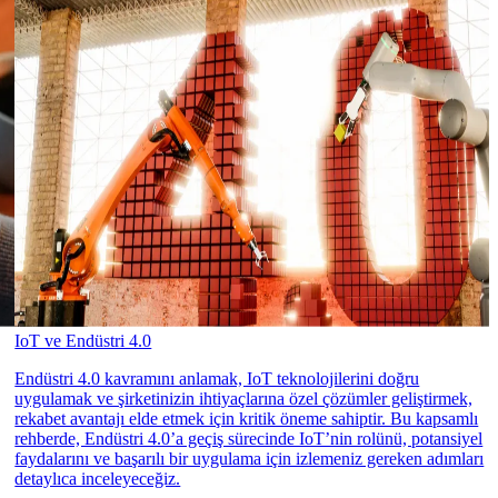
IoT ve Endüstri 4.0
Endüstri 4.0 kavramını anlamak, IoT teknolojilerini doğru
uygulamak ve şirketinizin ihtiyaçlarına özel çözümler geliştirmek,
rekabet avantajı elde etmek için kritik öneme sahiptir. Bu kapsamlı
rehberde, Endüstri 4.0’a geçiş sürecinde IoT’nin rolünü, potansiyel
faydalarını ve başarılı bir uygulama için izlemeniz gereken adımları
detaylıca inceleyeceğiz.