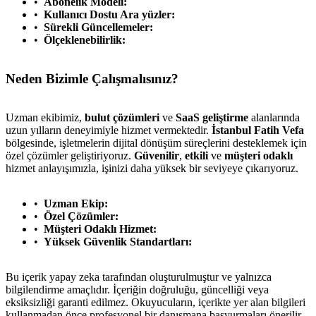
Abonelik Modeli:
Kullanıcı Dostu Ara yüzler:
Sürekli Güncellemeler:
Ölçeklenebilirlik:
Neden Bizimle Çalışmalısınız?
Uzman ekibimiz,
bulut çözümleri
ve
SaaS geliştirme
alanlarında
uzun yılların deneyimiyle hizmet vermektedir.
İstanbul Fatih Vefa
bölgesinde, işletmelerin dijital dönüşüm süreçlerini desteklemek için
özel çözümler geliştiriyoruz.
Güvenilir
,
etkili
ve
müşteri odaklı
hizmet anlayışımızla, işinizi daha yüksek bir seviyeye çıkarıyoruz.
Uzman Ekip:
Özel Çözümler:
Müşteri Odaklı Hizmet:
Yüksek Güvenlik Standartları:
Bu içerik yapay zeka tarafından oluşturulmuştur ve yalnızca
bilgilendirme amaçlıdır. İçeriğin doğruluğu, güncelliği veya
eksiksizliği garanti edilmez. Okuyucuların, içerikte yer alan bilgileri
kullanmadan önce profesyonel bir danışmana başvurmaları önerilir.