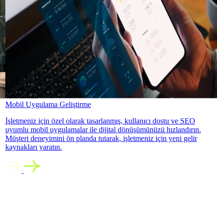
Mobil Uygulama Geliştirme
İşletmeniz için özel olarak tasarlanmış, kullanıcı dostu ve SEO
uyumlu mobil uygulamalar ile dijital dönüşümünüzü hızlandırın.
Müşteri deneyimini ön planda tutarak, işletmeniz için yeni gelir
kaynakları yaratın.