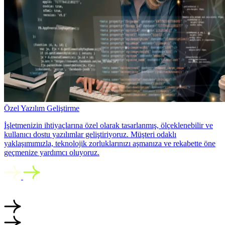
Özel Yazılım Geliştirme
İşletmenizin ihtiyaçlarına özel olarak tasarlanmış, ölçeklenebilir ve
kullanıcı dostu yazılımlar geliştiriyoruz. Müşteri odaklı
yaklaşımımızla, teknolojik zorluklarınızı aşmanıza ve rekabette öne
geçmenize yardımcı oluyoruz.