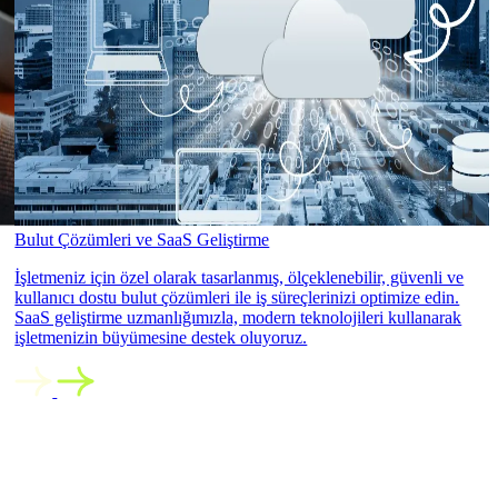
Bulut Çözümleri ve SaaS Geliştirme
İşletmeniz için özel olarak tasarlanmış, ölçeklenebilir, güvenli ve
kullanıcı dostu bulut çözümleri ile iş süreçlerinizi optimize edin.
SaaS geliştirme uzmanlığımızla, modern teknolojileri kullanarak
işletmenizin büyümesine destek oluyoruz.