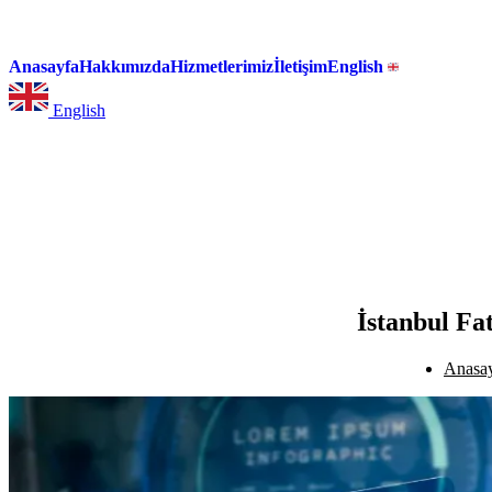
Anasayfa
Hakkımızda
Hizmetlerimiz
İletişim
English
English
İstanbul Fa
Anasa