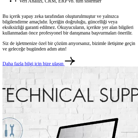
Veri Analizi, CRM, ERP vb. tüm sistemler
Bu içerik yapay zeka tarafından oluşturulmuştur ve yalnızca
bilgilendirme amaçlıdır. İçeriğin doğruluğu, güncelliği veya
eksiksizliği garanti edilmez. Okuyucuların, içerikte yer alan bilgileri
kullanmadan önce profesyonel bir danışmana başvurmaları önerilir.
Siz de işletmenize özel bir çözüm arıyorsanız, bizimle iletişime geçin
ve geleceğe bugünden adım atın!
Daha fazla bilgi için bize ulaşın
metlerimiz
İletişim
English