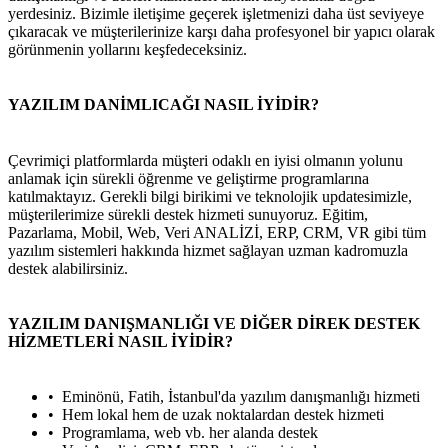
yerdesiniz. Bizimle iletişime geçerek işletmenizi daha üst seviyeye
çıkaracak ve müşterilerinize karşı daha profesyonel bir yapıcı olarak
görünmenin yollarını keşfedeceksiniz.
YAZILIM DANİMLICAĞI NASIL İYİDİR?
Çevrimiçi platformlarda müşteri odaklı en iyisi olmanın yolunu
anlamak için sürekli öğrenme ve geliştirme programlarına
katılmaktayız. Gerekli bilgi birikimi ve teknolojik updatesimizle,
müşterilerimize sürekli destek hizmeti sunuyoruz. Eğitim,
Pazarlama, Mobil, Web, Veri ANALİZİ, ERP, CRM, VR gibi tüm
yazılım sistemleri hakkında hizmet sağlayan uzman kadromuzla
destek alabilirsiniz.
YAZILIM DANIŞMANLIĞI VE DİĞER DİREK DESTEK
HİZMETLERİ NASIL İYİDİR?
Eminönü, Fatih, İstanbul'da yazılım danışmanlığı hizmeti
Hem lokal hem de uzak noktalardan destek hizmeti
Programlama, web vb. her alanda destek