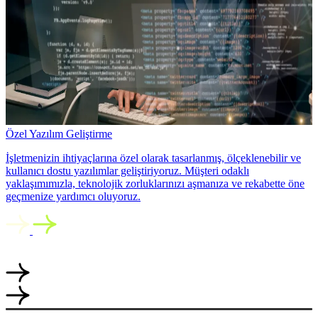
Özel Yazılım Geliştirme
İşletmenizin ihtiyaçlarına özel olarak tasarlanmış, ölçeklenebilir ve
kullanıcı dostu yazılımlar geliştiriyoruz. Müşteri odaklı
yaklaşımımızla, teknolojik zorluklarınızı aşmanıza ve rekabette öne
geçmenize yardımcı oluyoruz.