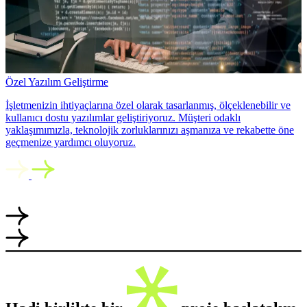
Özel Yazılım Geliştirme
İşletmenizin ihtiyaçlarına özel olarak tasarlanmış, ölçeklenebilir ve
kullanıcı dostu yazılımlar geliştiriyoruz. Müşteri odaklı
yaklaşımımızla, teknolojik zorluklarınızı aşmanıza ve rekabette öne
geçmenize yardımcı oluyoruz.