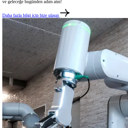
ve geleceğe bugünden adım atın!
Daha fazla bilgi için bize ulaşın
metlerimiz
İletişim
English