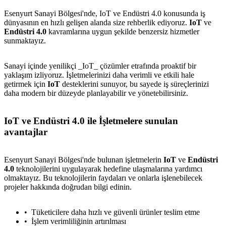
Esenyurt Sanayi Bölgesi'nde, IoT ve Endüstri 4.0 konusunda iş
dünyasının en hızlı gelişen alanda size rehberlik ediyoruz.
IoT
ve
Endüstri 4.0
kavramlarına uygun şekilde benzersiz hizmetler
sunmaktayız.
Sanayi içinde yenilikçi _IoT_ çözümler etrafında proaktif bir
yaklaşım izliyoruz. İşletmelerinizi daha verimli ve etkili hale
getirmek için
IoT
desteklerini sunuyor, bu sayede iş süreçlerinizi
daha modern bir düzeyde planlayabilir ve yönetebilirsiniz.
IoT ve Endüstri 4.0 ile İşletmelere sunulan
avantajlar
Esenyurt Sanayi Bölgesi'nde bulunan işletmelerin
IoT
ve
Endüstri
4.0
teknolojilerini uygulayarak hedefine ulaşmalarına yardımcı
olmaktayız. Bu teknolojilerin faydaları ve onlarla işlenebilecek
projeler hakkında doğrudan bilgi edinin.
Tüketicilere daha hızlı ve güvenli ürünler teslim etme
İşlem verimliliğinin artırılması