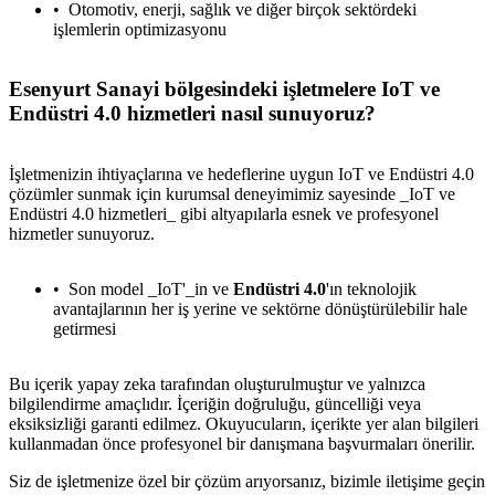
Otomotiv, enerji, sağlık ve diğer birçok sektördeki
işlemlerin optimizasyonu
Esenyurt Sanayi bölgesindeki işletmelere IoT ve
Endüstri 4.0 hizmetleri nasıl sunuyoruz?
İşletmenizin ihtiyaçlarına ve hedeflerine uygun IoT ve Endüstri 4.0
çözümler sunmak için kurumsal deneyimimiz sayesinde _IoT ve
Endüstri 4.0 hizmetleri_ gibi altyapılarla esnek ve profesyonel
hizmetler sunuyoruz.
Son model _IoT'_in ve
Endüstri 4.0
'ın teknolojik
avantajlarının her iş yerine ve sektörne dönüştürülebilir hale
getirmesi
Bu içerik yapay zeka tarafından oluşturulmuştur ve yalnızca
bilgilendirme amaçlıdır. İçeriğin doğruluğu, güncelliği veya
eksiksizliği garanti edilmez. Okuyucuların, içerikte yer alan bilgileri
kullanmadan önce profesyonel bir danışmana başvurmaları önerilir.
Siz de işletmenize özel bir çözüm arıyorsanız, bizimle iletişime geçin