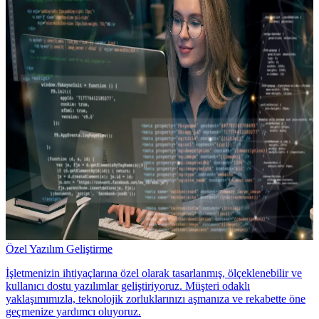
Özel Yazılım Geliştirme
İşletmenizin ihtiyaçlarına özel olarak tasarlanmış, ölçeklenebilir ve
kullanıcı dostu yazılımlar geliştiriyoruz. Müşteri odaklı
yaklaşımımızla, teknolojik zorluklarınızı aşmanıza ve rekabette öne
geçmenize yardımcı oluyoruz.