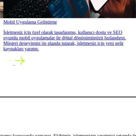
Mobil Uygulama Geliştirme
İşletmeniz için özel olarak tasarlanmış, kullanıcı dostu ve SEO
uyumlu mobil uygulamalar ile dijital dönüşümünüzü hızlandırın.
Müşteri deneyimini ön planda tutarak, işletmeniz için yeni gelir
kaynakları yaratın.
uşturma konusunda uzmanız. Ekibimiz, işletmenizin çevrimiçi ortamda öne