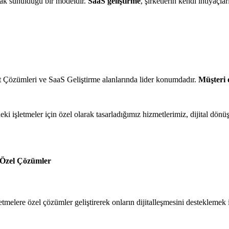
rak sunulduğu bir modeldir.
SaaS geliştirme
, şirketlerin kendi ihtiyaçl
t Çözümleri ve SaaS Geliştirme alanlarında lider konumdadır.
Müşteri 
ki işletmeler için özel olarak tasarladığımız hizmetlerimiz, dijital dön
n Özel Çözümler
tmelere özel çözümler geliştirerek onların dijitalleşmesini desteklemek i