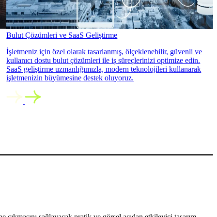
Bulut Çözümleri ve SaaS Geliştirme
İşletmeniz için özel olarak tasarlanmış, ölçeklenebilir, güvenli ve
kullanıcı dostu bulut çözümleri ile iş süreçlerinizi optimize edin.
SaaS geliştirme uzmanlığımızla, modern teknolojileri kullanarak
işletmenizin büyümesine destek oluyoruz.
 çıkmasını sağlayacak pratik ve görsel açıdan etkileyici tasarım