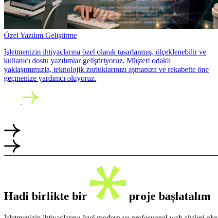
Özel Yazılım Geliştirme
İşletmenizin ihtiyaçlarına özel olarak tasarlanmış, ölçeklenebilir ve
kullanıcı dostu yazılımlar geliştiriyoruz. Müşteri odaklı
yaklaşımımızla, teknolojik zorluklarınızı aşmanıza ve rekabette öne
geçmenize yardımcı oluyoruz.
Hadi birlikte bir
proje başlatalım
İşletmenizin ihtiyaçlarına özel modern ve profesyonel web siteleri ol