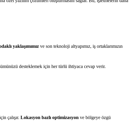
arına özel yazılım çözümleri oluşturmasını sağlar. Bu, işletmelerin daha
odaklı yaklaşımımız
ve son teknoloji altyapımız, iş ortaklarımızın
üşümünüzü desteklemek için her türlü ihtiyaca cevap verir.
çin çalışır.
Lokasyon bazlı optimizasyon
ve bölgeye özgü