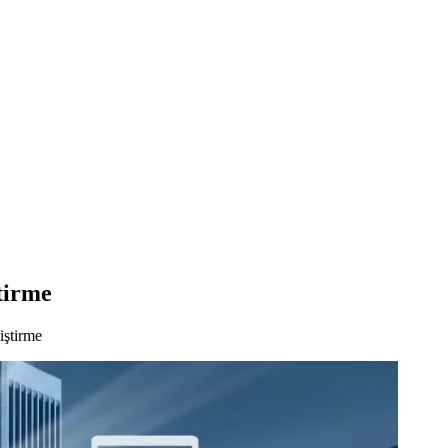
tirme
iştirme