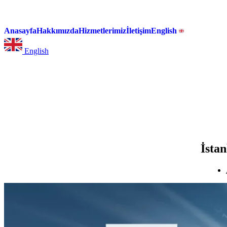
Anasayfa
Hakkımızda
Hizmetlerimiz
İletişim
English
English
İsta