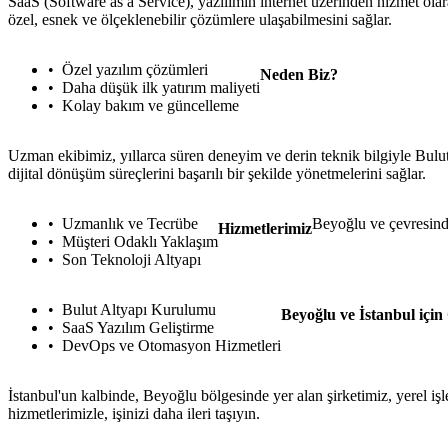
SaaS (Software as a Service), yazılımın internet üzerinden hizmet ola
özel, esnek ve ölçeklenebilir çözümlere ulaşabilmesini sağlar.
Özel yazılım çözümleri
Neden Biz?
Daha düşük ilk yatırım maliyeti
Kolay bakım ve güncelleme
Uzman ekibimiz, yıllarca süren deneyim ve derin teknik bilgiyle Bulu
dijital dönüşüm süreçlerini başarılı bir şekilde yönetmelerini sağlar.
Uzmanlık ve Tecrübe
Beyoğlu ve çevresinde
Hizmetlerimiz
Müşteri Odaklı Yaklaşım
Son Teknoloji Altyapı
Bulut Altyapı Kurulumu
Beyoğlu ve İstanbul içi
SaaS Yazılım Geliştirme
DevOps ve Otomasyon Hizmetleri
İstanbul'un kalbinde, Beyoğlu bölgesinde yer alan şirketimiz, yerel işle
hizmetlerimizle, işinizi daha ileri taşıyın.