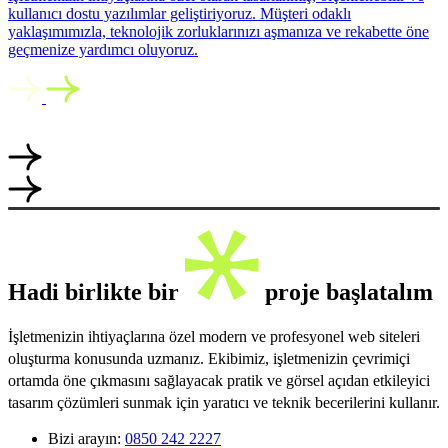
kullanıcı dostu yazılımlar geliştiriyoruz. Müşteri odaklı
yaklaşımımızla, teknolojik zorluklarınızı aşmanıza ve rekabette öne
geçmenize yardımcı oluyoruz.
Hadi birlikte bir
proje başlatalım
İşletmenizin ihtiyaçlarına özel modern ve profesyonel web siteleri
oluşturma konusunda uzmanız. Ekibimiz, işletmenizin çevrimiçi
ortamda öne çıkmasını sağlayacak pratik ve görsel açıdan etkileyici
tasarım çözümleri sunmak için yaratıcı ve teknik becerilerini kullanır.
Bizi arayın:
0850 242 2227