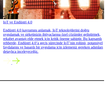
IoT ve Endüstri 4.0
Endüstri 4.0 kavramını anlamak, IoT teknolojilerini doğru
uygulamak ve şirketinizin ihtiyaçlarına özel çözümler geliştirmek,
rekabet avantajı elde etmek için kritik öneme sahiptir. Bu kapsamlı
rehberde, Endüstri 4.0’a geçiş sürecinde IoT’nin rolünü, potansiyel
faydalarını ve başarılı bir uygulama için izlemeniz gereken adımları
detaylıca inceleyeceğiz.