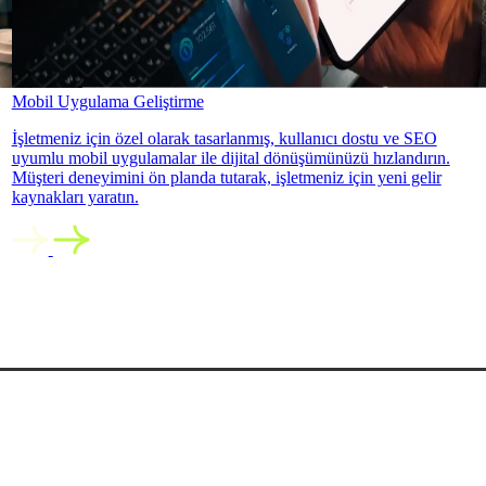
Mobil Uygulama Geliştirme
İşletmeniz için özel olarak tasarlanmış, kullanıcı dostu ve SEO
uyumlu mobil uygulamalar ile dijital dönüşümünüzü hızlandırın.
Müşteri deneyimini ön planda tutarak, işletmeniz için yeni gelir
kaynakları yaratın.