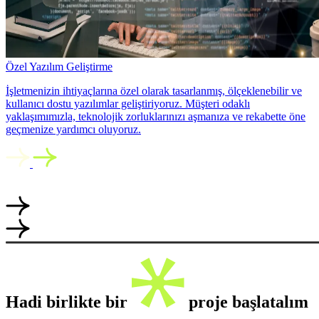
Özel Yazılım Geliştirme
İşletmenizin ihtiyaçlarına özel olarak tasarlanmış, ölçeklenebilir ve
kullanıcı dostu yazılımlar geliştiriyoruz. Müşteri odaklı
yaklaşımımızla, teknolojik zorluklarınızı aşmanıza ve rekabette öne
geçmenize yardımcı oluyoruz.
Hadi birlikte bir
proje başlatalım