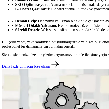
Kullanıcı Dostu Tasarım
: Kullanıcıların siteyi kolayca gez
SEO Optimizasyonu
: Arama motorlarında üst sıralarda yer a
E-Ticaret Çözümleri
: E-ticaret sitenizi kurmak ve yönetmek
Uzman Ekip
: Deneyimli ve uzman bir ekip ile çalışmanın av
Müşteri Odaklı Yaklaşım
: Her bir projeye özel, müşteri iht
Sürekli Destek
: Web sitesi tesliminden sonra da sürekli dest
Bu içerik yapay zeka tarafından oluşturulmuştur ve yalnızca bilgilendi
profesyonel bir danışmana başvurmaları önerilir.
Siz de işletmenize özel bir çözüm arıyorsanız, bizimle iletişime geçi
Daha fazla bilgi için bize ulaşın