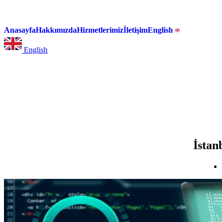
Anasayfa
Hakkımızda
Hizmetlerimiz
İletişim
English
English
İstan