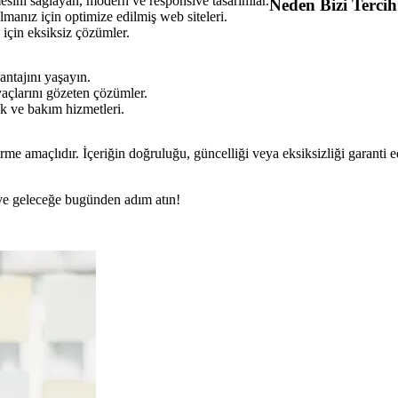
mesini sağlayan, modern ve responsive tasarımlar.
Neden Bizi Tercih
lmanız için optimize edilmiş web siteleri.
 için eksiksiz çözümler.
antajını yaşayın.
iyaçlarını gözeten çözümler.
ek ve bakım hizmetleri.
rme amaçlıdır. İçeriğin doğruluğu, güncelliği veya eksiksizliği garanti 
n ve geleceğe bugünden adım atın!