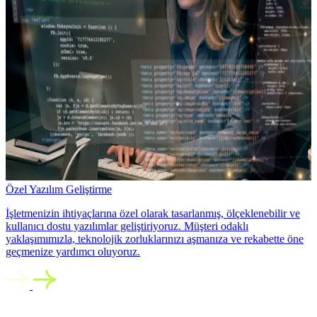
Özel Yazılım Geliştirme
İşletmenizin ihtiyaçlarına özel olarak tasarlanmış, ölçeklenebilir ve
kullanıcı dostu yazılımlar geliştiriyoruz. Müşteri odaklı
yaklaşımımızla, teknolojik zorluklarınızı aşmanıza ve rekabette öne
geçmenize yardımcı oluyoruz.