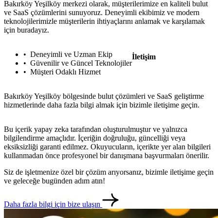
Bakırköy Yeşilköy merkezi olarak, müşterilerimize en kaliteli bulut
ve SaaS çözümlerini sunuyoruz. Deneyimli ekibimiz ve modern
teknolojilerimizle müşterilerin ihtiyaçlarını anlamak ve karşılamak
için buradayız.
Deneyimli ve Uzman Ekip
İletişim
Güvenilir ve Güncel Teknolojiler
Müşteri Odaklı Hizmet
Bakırköy Yeşilköy bölgesinde bulut çözümleri ve SaaS geliştirme
hizmetlerinde daha fazla bilgi almak için bizimle iletişime geçin.
Bu içerik yapay zeka tarafından oluşturulmuştur ve yalnızca
bilgilendirme amaçlıdır. İçeriğin doğruluğu, güncelliği veya
eksiksizliği garanti edilmez. Okuyucuların, içerikte yer alan bilgileri
kullanmadan önce profesyonel bir danışmana başvurmaları önerilir.
metlerimiz
İletişim
English
Siz de işletmenize özel bir çözüm arıyorsanız, bizimle iletişime geçin
ve geleceğe bugünden adım atın!
Daha fazla bilgi için bize ulaşın