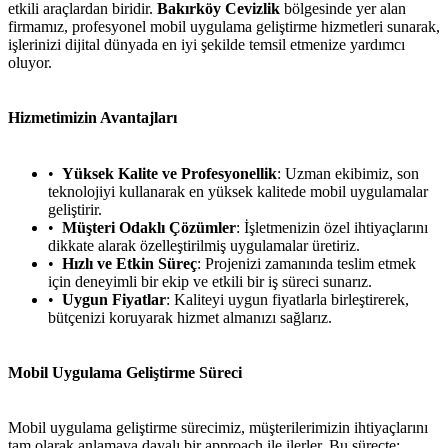
etkili araçlardan biridir.
Bakırköy Cevizlik
bölgesinde yer alan
firmamız, profesyonel mobil uygulama geliştirme hizmetleri sunarak,
işlerinizi dijital dünyada en iyi şekilde temsil etmenize yardımcı
oluyor.
Hizmetimizin Avantajları
Yüksek Kalite ve Profesyonellik
: Uzman ekibimiz, son
teknolojiyi kullanarak en yüksek kalitede mobil uygulamalar
geliştirir.
Müşteri Odaklı Çözümler
: İşletmenizin özel ihtiyaçlarını
dikkate alarak özelleştirilmiş uygulamalar üretiriz.
Hızlı ve Etkin Süreç
: Projenizi zamanında teslim etmek
için deneyimli bir ekip ve etkili bir iş süreci sunarız.
Uygun Fiyatlar
: Kaliteyi uygun fiyatlarla birleştirerek,
bütçenizi koruyarak hizmet almanızı sağlarız.
Mobil Uygulama Geliştirme Süreci
Mobil uygulama geliştirme sürecimiz, müşterilerimizin ihtiyaçlarını
tam olarak anlamaya dayalı bir approach ile ilerler. Bu süreçte;