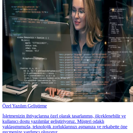
Özel Yazılım Geliştirme
İşletmenizin ihtiyaçlarına özel olarak tasarlanmış, ölçeklenebilir ve
kullanıcı dostu yazılımlar geliştiriyoruz. Müşteri odaklı
yaklaşımımızla, teknolojik zorluklarınızı aşmanıza ve rekabette öne
geçmenize yardımcı oluyoruz.