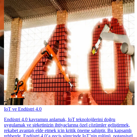
IoT ve Endüstri 4.0
Endüstri 4.0 kavramını anlamak, IoT teknolojilerini doğru
uygulamak ve şirketinizin ihtiyaçlarına özel çözümler geliştirmek,
rekabet avantajı elde etmek için kritik öneme sahiptir. Bu kapsamlı
rehberde, Endüstri 4.0’a geçiş sürecinde IoT’nin rolünü, potansiyel