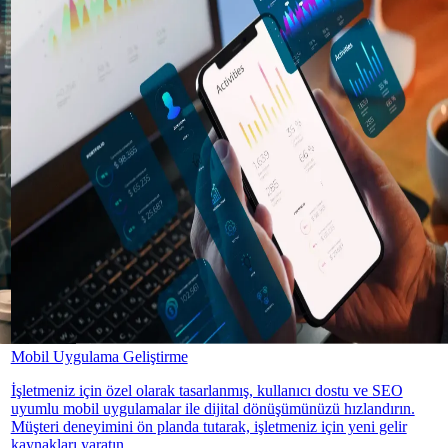
Mobil Uygulama Geliştirme
İşletmeniz için özel olarak tasarlanmış, kullanıcı dostu ve SEO
uyumlu mobil uygulamalar ile dijital dönüşümünüzü hızlandırın.
Müşteri deneyimini ön planda tutarak, işletmeniz için yeni gelir
kaynakları yaratın.