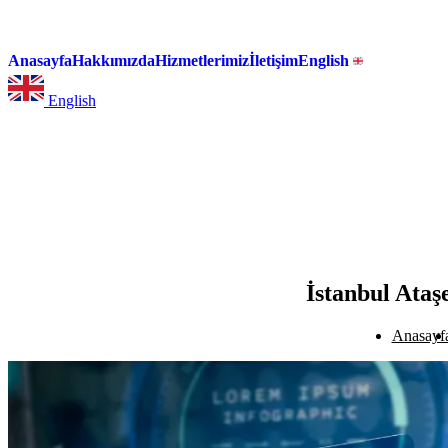
Anasayfa
Hakkımızda
Hizmetlerimiz
İletişim
English
English
İstanbul Ataş
Anasayf