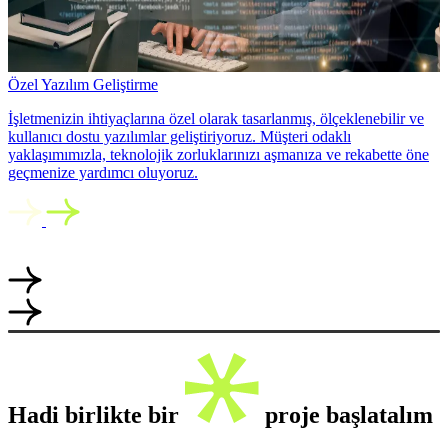
Özel Yazılım Geliştirme
İşletmenizin ihtiyaçlarına özel olarak tasarlanmış, ölçeklenebilir ve
kullanıcı dostu yazılımlar geliştiriyoruz. Müşteri odaklı
yaklaşımımızla, teknolojik zorluklarınızı aşmanıza ve rekabette öne
geçmenize yardımcı oluyoruz.
Hadi birlikte bir
proje başlatalım