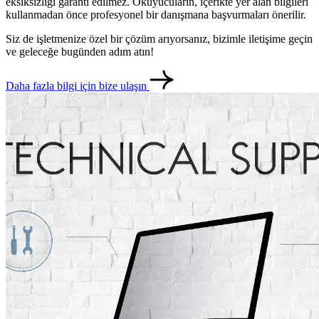
eksiksizliği garanti edilmez. Okuyucuların, içerikte yer alan bilgileri
kullanmadan önce profesyonel bir danışmana başvurmaları önerilir.
Siz de işletmenize özel bir çözüm arıyorsanız, bizimle iletişime geçin
ve geleceğe bugünden adım atın!
Daha fazla bilgi için bize ulaşın
metlerimiz
İletişim
English