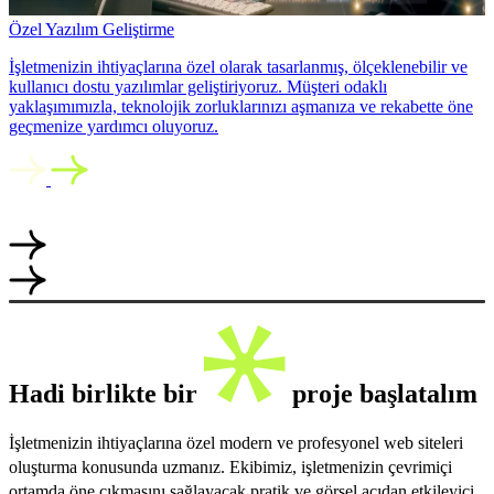
Özel Yazılım Geliştirme
İşletmenizin ihtiyaçlarına özel olarak tasarlanmış, ölçeklenebilir ve
kullanıcı dostu yazılımlar geliştiriyoruz. Müşteri odaklı
yaklaşımımızla, teknolojik zorluklarınızı aşmanıza ve rekabette öne
geçmenize yardımcı oluyoruz.
Hadi birlikte bir
proje başlatalım
İşletmenizin ihtiyaçlarına özel modern ve profesyonel web siteleri
oluşturma konusunda uzmanız. Ekibimiz, işletmenizin çevrimiçi
ortamda öne çıkmasını sağlayacak pratik ve görsel açıdan etkileyici