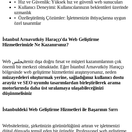
Hız ve Güvenlik: Yüksek hız ve güvenli web sunucuları
Kullanıcı Deneyimi: Kullanıcılarınızın beklentileri üzerinde
uzmanlık
Özelleştirilmiş Çözümler: İşletmenizin ihtiyaçlarına uygun
özel tasarımlar
İstanbul Arnavutköy Haraççı'da Web Geliştirme
Hizmetlerimizle Ne Kazanırsınız?
Web يجلسiteniz dışa doğru fırsat ve müşteri kazanımlarının çok
önemli bir merkezi olmaktadır. Eğer İstanbul Arnavutköy Haraççı
bölgesinde web geliştirme hizmetlerini araştırıyorsanız, neden
müzayedeleri oluşturmak yerine, sağladığımız kullanıcı dostu
arayüz ve SEO uyumlu tasarımlardan birleştirilerek arama
motorlarında daha üst sıralamaya ulaşabileceğinizi
düşünmelisiniz
İstanbuldeki Web Geliştirme Hizmetleri ile Başarının Sırrı
Websiteleriniz, şirketinizin görünürlüğünü artıran ve işletmenizi
dijital dünyada temsil eden bir üründür. Profesyonel web geliştirme