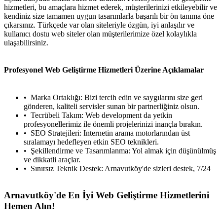
hizmetleri, bu amaçlara hizmet ederek, müşterilerinizi etkileyebilir ve
kendiniz size tamamen uygun tasarımlarla başarılı bir ön tanıma öne
çıkarsınız. Türkçede var olan siteleriyle özgün, iyi anlaşılır ve
kullanıcı dostu web siteler olan müşterilerimize özel kolaylıkla
ulaşabilirsiniz.
Profesyonel Web Geliştirme Hizmetleri Üzerine Açıklamalar
Marka Ortaklığı: Bizi tercih edin ve saygılarını size geri
gönderen, kaliteli servisler sunan bir partnerliğiniz olsun.
Tecrübeli Takım: Web development da yetkin
profesyonellerimiz ile önemli projelerinizi inançla bırakın.
SEO Stratejileri: Internetin arama motorlarından üst
sıralamayı hedefleyen etkin SEO teknikleri.
Şekillendirme ve Tasarımlanma: Yol almak için düşünülmüş
ve dikkatli araçlar.
Sınırsız Teknik Destek: Arnavutköy'de sizleri destek, 7/24
Arnavutköy'de En İyi Web Geliştirme Hizmetlerini
Hemen Alın!
metlerimiz
İletişim
English