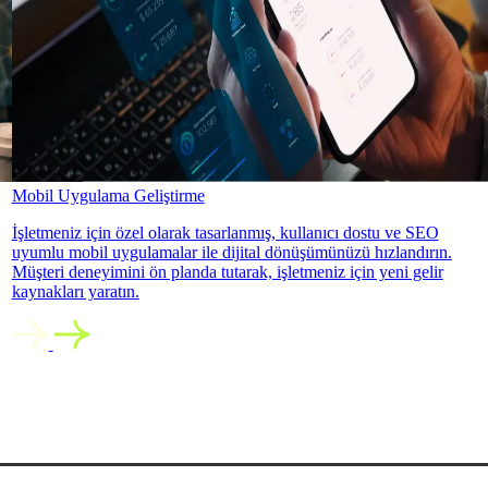
Mobil Uygulama Geliştirme
İşletmeniz için özel olarak tasarlanmış, kullanıcı dostu ve SEO
uyumlu mobil uygulamalar ile dijital dönüşümünüzü hızlandırın.
Müşteri deneyimini ön planda tutarak, işletmeniz için yeni gelir
kaynakları yaratın.