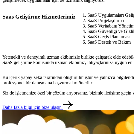
geliştirilecek uygulamalar için de uzmanlık sağlıyoruz.
SaaS Uygulamaları Geli
Saas Geliştirme Hizmetlerimiz
SaaS Projelaşdırma
SaaS Veritabanı Yönetim
SaaS Güvenliği ve Gizlil
SaaS Geçiş Planlaması
SaaS Destek ve Bakım
Yetenekli ve deneyimli uzman ekibimizle birlikte çalışarak elde edebi
SaaS
geliştirme konusunda uzman ekibimiz, ihtiyaçlarınıza uygun en 
Bu içerik yapay zeka tarafından oluşturulmuştur ve yalnızca bilgilendi
profesyonel bir danışmana başvurmaları önerilir.
Siz de işletmenize özel bir çözüm arıyorsanız, bizimle iletişime geçi
Daha fazla bilgi için bize ulaşın