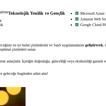
ştirme
Teknolojik Yenilik ve Gençlik
Microsoft Azure
Amazon Web Ser
i
ik
Google Cloud Pl
leceğiniz en iyi bulut çözümlerini ve SaaS uygulamalarını
geliştirerek
, 
optimal çözümleri sunar.
rme amaçlıdır. İçeriğin doğruluğu, güncelliği veya eksiksizliği garanti 
n ve geleceğe bugünden adım atın!