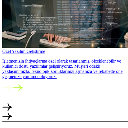
Özel Yazılım Geliştirme
İşletmenizin ihtiyaçlarına özel olarak tasarlanmış, ölçeklenebilir ve
kullanıcı dostu yazılımlar geliştiriyoruz. Müşteri odaklı
yaklaşımımızla, teknolojik zorluklarınızı aşmanıza ve rekabette öne
geçmenize yardımcı oluyoruz.