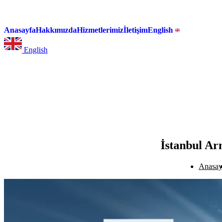
Anasayfa
Hakkımızda
Hizmetlerimiz
İletişim
English
English
İstanbul Ar
Anasay