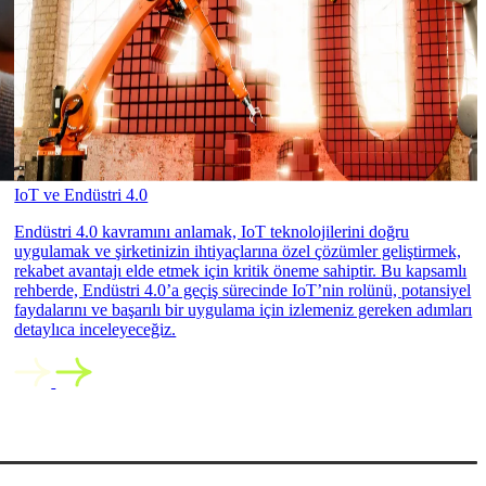
IoT ve Endüstri 4.0
Endüstri 4.0 kavramını anlamak, IoT teknolojilerini doğru
uygulamak ve şirketinizin ihtiyaçlarına özel çözümler geliştirmek,
rekabet avantajı elde etmek için kritik öneme sahiptir. Bu kapsamlı
rehberde, Endüstri 4.0’a geçiş sürecinde IoT’nin rolünü, potansiyel
faydalarını ve başarılı bir uygulama için izlemeniz gereken adımları
detaylıca inceleyeceğiz.