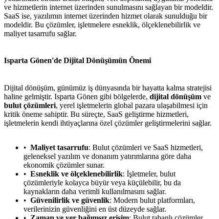
ve hizmetlerin internet üzerinden sunulmasını sağlayan bir modeldir.
SaaS ise, yazılımın internet üzerinden hizmet olarak sunulduğu bir
modeldir. Bu çözümler, işletmelere esneklik, ölçeklenebilirlik ve
maliyet tasarrufu sağlar.
Isparta Gönen'de Dijital Dönüşümün Önemi
Dijital dönüşüm, günümüz iş dünyasında bir hayatta kalma stratejisi
haline gelmiştir. Isparta Gönen gibi bölgelerde,
dijital dönüşüm
ve
bulut çözümleri
, yerel işletmelerin global pazara ulaşabilmesi için
kritik öneme sahiptir. Bu süreçte, SaaS geliştirme hizmetleri,
işletmelerin kendi ihtiyaçlarına özel çözümler geliştirmelerini sağlar.
Maliyet tasarrufu
: Bulut çözümleri ve SaaS hizmetleri,
geleneksel yazılım ve donanım yatırımlarına göre daha
ekonomik çözümler sunar.
Esneklik ve ölçeklenebilirlik
: İşletmeler, bulut
çözümleriyle kolayca büyür veya küçülebilir, bu da
kaynakların daha verimli kullanılmasını sağlar.
Güvenilirlik ve güvenlik
: Modern bulut platformları,
verilerinizin güvenliğini en üst düzeyde sağlar.
Zaman ve yer bağımsız erişim
: Bulut tabanlı çözümler,