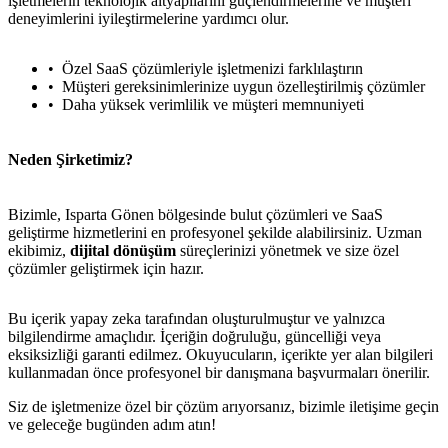
işletmelerin teknolojik altyapılarını güçlendirmelerine ve müşteri
deneyimlerini iyileştirmelerine yardımcı olur.
Özel SaaS çözümleriyle işletmenizi farklılaştırın
Müşteri gereksinimlerinize uygun özelleştirilmiş çözümler
Daha yüksek verimlilik ve müşteri memnuniyeti
Neden Şirketimiz?
Bizimle, Isparta Gönen bölgesinde bulut çözümleri ve SaaS
geliştirme hizmetlerini en profesyonel şekilde alabilirsiniz. Uzman
ekibimiz,
dijital dönüşüm
süreçlerinizi yönetmek ve size özel
çözümler geliştirmek için hazır.
Bu içerik yapay zeka tarafından oluşturulmuştur ve yalnızca
bilgilendirme amaçlıdır. İçeriğin doğruluğu, güncelliği veya
metlerimiz
İletişim
English
eksiksizliği garanti edilmez. Okuyucuların, içerikte yer alan bilgileri
kullanmadan önce profesyonel bir danışmana başvurmaları önerilir.
Siz de işletmenize özel bir çözüm arıyorsanız, bizimle iletişime geçin
ve geleceğe bugünden adım atın!