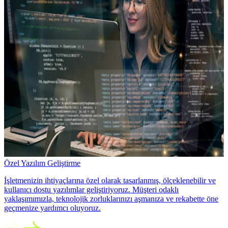
Özel Yazılım Geliştirme
İşletmenizin ihtiyaçlarına özel olarak tasarlanmış, ölçeklenebilir ve
kullanıcı dostu yazılımlar geliştiriyoruz. Müşteri odaklı
yaklaşımımızla, teknolojik zorluklarınızı aşmanıza ve rekabette öne
geçmenize yardımcı oluyoruz.