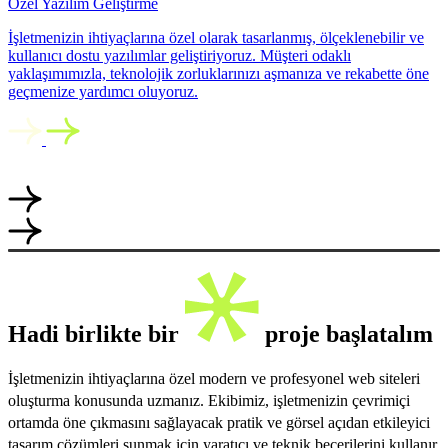
Özel Yazılım Geliştirme
İşletmenizin ihtiyaçlarına özel olarak tasarlanmış, ölçeklenebilir ve
kullanıcı dostu yazılımlar geliştiriyoruz. Müşteri odaklı
yaklaşımımızla, teknolojik zorluklarınızı aşmanıza ve rekabette öne
geçmenize yardımcı oluyoruz.
Hadi birlikte bir
proje başlatalım
İşletmenizin ihtiyaçlarına özel modern ve profesyonel web siteleri
oluşturma konusunda uzmanız. Ekibimiz, işletmenizin çevrimiçi
ortamda öne çıkmasını sağlayacak pratik ve görsel açıdan etkileyici
tasarım çözümleri sunmak için yaratıcı ve teknik becerilerini kullanır.