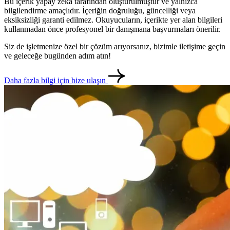
Bu içerik yapay zeka tarafından oluşturulmuştur ve yalnızca
bilgilendirme amaçlıdır. İçeriğin doğruluğu, güncelliği veya
eksiksizliği garanti edilmez. Okuyucuların, içerikte yer alan bilgileri
kullanmadan önce profesyonel bir danışmana başvurmaları önerilir.
Siz de işletmenize özel bir çözüm arıyorsanız, bizimle iletişime geçin
ve geleceğe bugünden adım atın!
Daha fazla bilgi için bize ulaşın
metlerimiz
İletişim
English