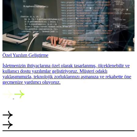
Özel Yazılım Geliştirme
İşletmenizin ihtiyaçlarına özel olarak tasarlanmış, ölçeklenebilir ve
kullanıcı dostu yazılımlar geliştiriyoruz. Müşteri odaklı
yaklaşımımızla, teknolojik zorluklarınızı aşmanıza ve rekabette öne
geçmenize yardımcı oluyoruz.