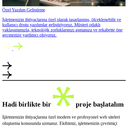
Özel Yazılım Geliştirme
İşletmenizin ihtiyaçlarına özel olarak tasarlanmış, ölçeklenebilir ve
kullanıcı dostu yazılımlar geliştiriyoruz. Müşteri odaklı
yaklaşımımızla, teknolojik zorluklarınızı aşmanıza ve rekabette öne
geçmenize yardımcı oluyoruz.
Hadi birlikte bir
proje başlatalım
İşletmenizin ihtiyaçlarına özel modern ve profesyonel web siteleri
oluşturma konusunda uzmanız. Ekibimiz, işletmenizin çevrimiçi