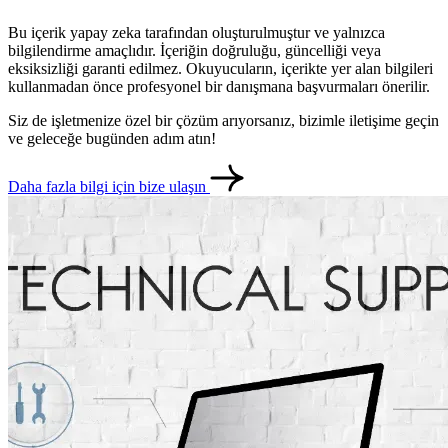
Bu içerik yapay zeka tarafından oluşturulmuştur ve yalnızca
bilgilendirme amaçlıdır. İçeriğin doğruluğu, güncelliği veya
eksiksizliği garanti edilmez. Okuyucuların, içerikte yer alan bilgileri
kullanmadan önce profesyonel bir danışmana başvurmaları önerilir.
Siz de işletmenize özel bir çözüm arıyorsanız, bizimle iletişime geçin
ve geleceğe bugünden adım atın!
Daha fazla bilgi için bize ulaşın
metlerimiz
İletişim
English