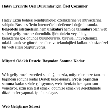
Hatay Erzin'de Ozel Durumlar için Özel Çözümler
Hatay Erzin bölgesi kendi(unique) özelliklerine ve ihtiyaçlarına
sahiptir. Business'lerin Internet'te hedeflemesi doğrultusunda,
bölgedeki işletmelerin
hem
ünikalari
hem de
tanımları
olan web
siteleri geliştirmemiz önemlidir. Şirketinizin veya blogunun
karakterini göz önünde bulundurarak, bireysel ihtiyaçlarınıza
odaklanarak ve güncel trendleri ve teknolojileri kullanarak size özel
bir web sitesi oluşturuyoruz.
Müşteri Odaklı Destek: Başından Sonuna Kadar
Web geliştirme hizmetleri sunduğumuzda, müşterilerimize tamamı
başından sonuna kadar Destek беремовать.
Proje başından
sonuna
kadar sizinle çalışıyoruz, web sitenizin her aşamasını
yönetiyor, sizin için test etmek, optimize etmek ve gerektiğinde
düzeltmeler yapmak için buradayız.
Web Geliştirme Süreci