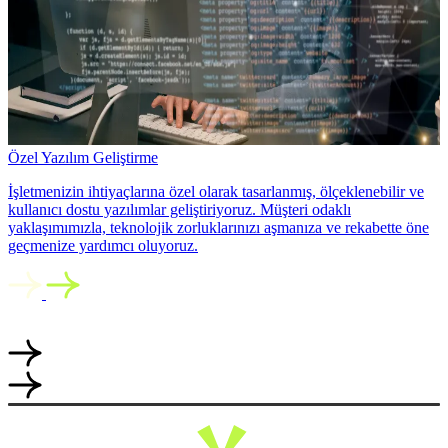
Özel Yazılım Geliştirme
İşletmenizin ihtiyaçlarına özel olarak tasarlanmış, ölçeklenebilir ve
kullanıcı dostu yazılımlar geliştiriyoruz. Müşteri odaklı
yaklaşımımızla, teknolojik zorluklarınızı aşmanıza ve rekabette öne
geçmenize yardımcı oluyoruz.