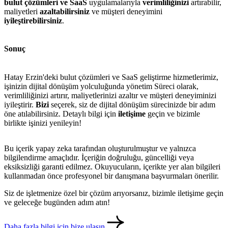
bulut çözümleri ve SaaS
uygulamalarıyla
verimliliğinizi
artırabilir,
maliyetleri
azaltabilirsiniz
ve müşteri deneyimini
iyileştirebilirsiniz
.
Sonuç
Hatay Erzin'deki bulut çözümleri ve SaaS geliştirme hizmetlerimiz,
işinizin dijital dönüşüm yolculuğunda yönetim Süreci olarak,
verimliliğinizi artırır, maliyetlerinizi azaltır ve müşteri deneyiminizi
iyileştirir.
Bizi
seçerek, siz de dijital dönüşüm sürecinizde bir adım
öne atılabilirsiniz. Detaylı bilgi için
iletişime
geçin ve bizimle
birlikte işinizi yenileyin!
Bu içerik yapay zeka tarafından oluşturulmuştur ve yalnızca
bilgilendirme amaçlıdır. İçeriğin doğruluğu, güncelliği veya
eksiksizliği garanti edilmez. Okuyucuların, içerikte yer alan bilgileri
metlerimiz
İletişim
English
kullanmadan önce profesyonel bir danışmana başvurmaları önerilir.
Siz de işletmenize özel bir çözüm arıyorsanız, bizimle iletişime geçin
ve geleceğe bugünden adım atın!
Daha fazla bilgi için bize ulaşın