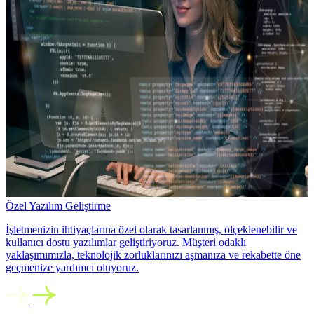
Özel Yazılım Geliştirme
İşletmenizin ihtiyaçlarına özel olarak tasarlanmış, ölçeklenebilir ve
kullanıcı dostu yazılımlar geliştiriyoruz. Müşteri odaklı
yaklaşımımızla, teknolojik zorluklarınızı aşmanıza ve rekabette öne
geçmenize yardımcı oluyoruz.