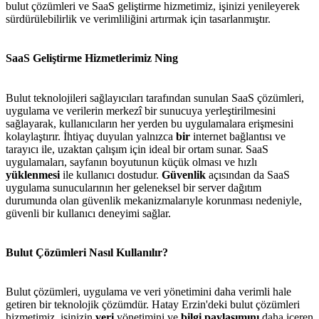
bulut çözümleri ve SaaS geliştirme hizmetimiz, işinizi yenileyerek
sürdürülebilirlik ve verimliliğini artırmak için tasarlanmıştır.
SaaS Geliştirme Hizmetlerimiz Ning
Bulut teknolojileri sağlayıcıları tarafından sunulan SaaS çözümleri,
uygulama ve verilerin merkezî bir sunucuya yerleştirilmesini
sağlayarak, kullanıcıların her yerden bu uygulamalara erişmesini
kolaylaştırır. İhtiyaç duyulan yalnızca
bir
internet bağlantısı ve
tarayıcı ile, uzaktan çalışım için ideal bir ortam sunar. SaaS
uygulamaları, sayfanın boyutunun küçük olması ve hızlı
yüklenmesi
ile kullanıcı dostudur.
Güvenlik
açısından da SaaS
uygulama sunucularının her geleneksel bir server dağıtım
durumunda olan güvenlik mekanizmalarıyle korunması nedeniyle,
güvenli bir kullanıcı deneyimi sağlar.
Bulut Çözümleri Nasıl Kullanılır?
Bulut çözümleri, uygulama ve veri yönetimini daha verimli hale
getiren bir teknolojik çözümdür. Hatay Erzin'deki bulut çözümleri
hizmetimiz, işinizin
veri
yönetimini ve
bilgi paylaşımını
daha içeren