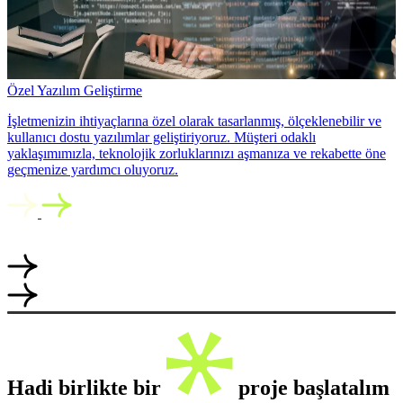
Özel Yazılım Geliştirme
İşletmenizin ihtiyaçlarına özel olarak tasarlanmış, ölçeklenebilir ve
kullanıcı dostu yazılımlar geliştiriyoruz. Müşteri odaklı
yaklaşımımızla, teknolojik zorluklarınızı aşmanıza ve rekabette öne
geçmenize yardımcı oluyoruz.
Hadi birlikte bir
proje başlatalım