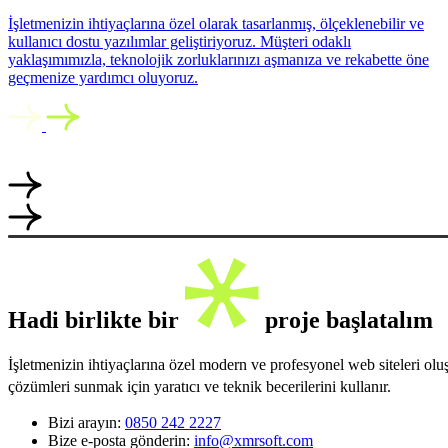
İşletmenizin ihtiyaçlarına özel olarak tasarlanmış, ölçeklenebilir ve
kullanıcı dostu yazılımlar geliştiriyoruz. Müşteri odaklı
yaklaşımımızla, teknolojik zorluklarınızı aşmanıza ve rekabette öne
geçmenize yardımcı oluyoruz.
Hadi birlikte bir
proje başlatalım
İşletmenizin ihtiyaçlarına özel modern ve profesyonel web siteleri ol
çözümleri sunmak için yaratıcı ve teknik becerilerini kullanır.
Bizi arayın:
0850 242 2227
Bize e-posta gönderin:
info@xmrsoft.com