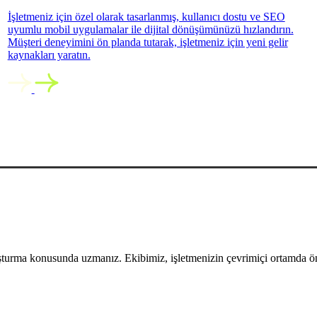
İşletmeniz için özel olarak tasarlanmış, kullanıcı dostu ve SEO
uyumlu mobil uygulamalar ile dijital dönüşümünüzü hızlandırın.
Müşteri deneyimini ön planda tutarak, işletmeniz için yeni gelir
kaynakları yaratın.
uşturma konusunda uzmanız. Ekibimiz, işletmenizin çevrimiçi ortamda öne