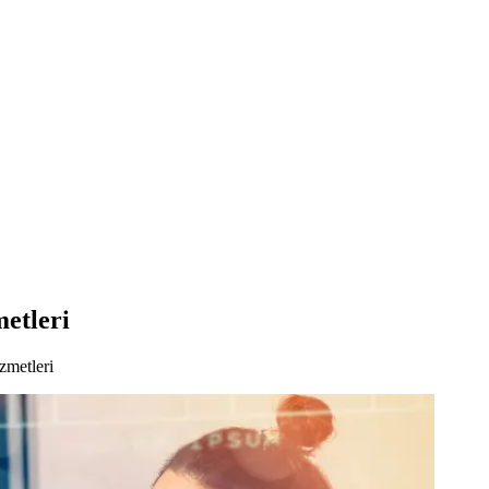
etleri
zmetleri