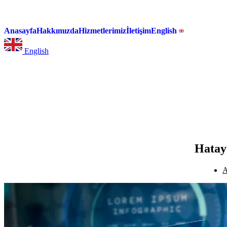
Anasayfa
Hakkımızda
Hizmetlerimiz
İletişim
English
English
Hatay
A