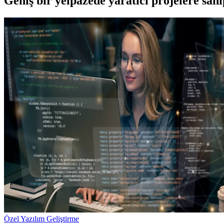
Geniş bir yelpazede yaratıcı projelere
sah
Özel Yazılım Geliştirme