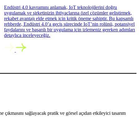
Endüstri 4.0 kavramını anlamak, IoT teknolojilerini doğru
uygulamak ve şirketinizin ihtiyaçlarına özel çözümler geliştirmek,
rekabet avantajı elde etmek için kritik öneme sahiptir. Bu kapsamlı
rehberde, Endüstri 4.0’a geçiş sürecinde IoT’nin rolünü, potansiyel
faydalarını ve başarılı bir uygulama için izlemeniz gereken adımları
detaylıca inceleyeceğiz.
 çıkmasını sağlayacak pratik ve görsel açıdan etkileyici tasarım