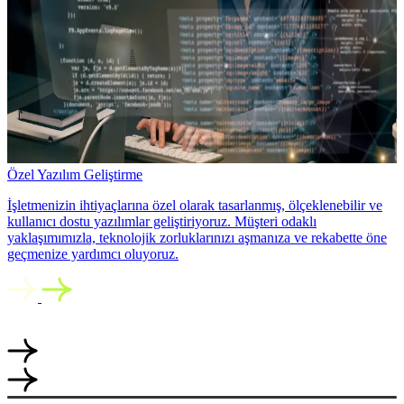
Özel Yazılım Geliştirme
İşletmenizin ihtiyaçlarına özel olarak tasarlanmış, ölçeklenebilir ve
kullanıcı dostu yazılımlar geliştiriyoruz. Müşteri odaklı
yaklaşımımızla, teknolojik zorluklarınızı aşmanıza ve rekabette öne
geçmenize yardımcı oluyoruz.