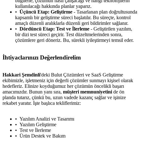
bilgilerle, çözümün nasıl çalışacağı ve hangi teknolojilerin
kullanılacağı hakkında planlar yaparız.
Üçüncü Etap: Geliştirme
- Tasarlanan plan doğrultusunda
kapsamlı bir geliştirme süreci başlatılır. Bu süreçte, kontrol
metlerimiz
İletişim
English
amaçlı düzenli aralıklarla düzenli geri bildirimler sağlanır.
Dördüncü Etap: Test ve İlerleme
- Geliştirilen yazılım,
bir dizi test süreci geçirir. Test düzeltmelerinden sonra,
çözümlere geri döneriz. Bu, sürekli iyileştirmeyi temsil eder.
İhtiyaclarınızı Değerlendirelim
Hakkari Şemdinli
'deki Bulut Çözümleri ve SaaS Geliştirme
ekibimizle, işletmeniz için değerli çözümler sunmayı kişisel olarak
hedefleriz. Elinize koyduğumuz her çözümün öncelikli başarı
amacımızdır. Bunun yanı sıra,
müşteri memnuniyetini
de ön
planda tutarız, çünkü bu, uzun vadede kazanç sağlar ve işinize
rekabet yaratır. İşte başlıca tekliflerimiz:
Yazılım Analizi ve Tasarımı
Yazılım Geliştirme
Test ve İlerleme
Ürün Destek ve Bakım