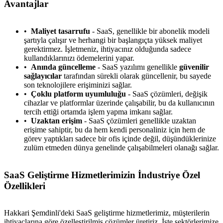
Avantajlar
Maliyet tasarrufu
- SaaS, genellikle bir abonelik modeli
şartıyla çalışır ve herhangi bir başlangıçta yüksek maliyet
gerektirmez. İşletmeniz, ihtiyacınız olduğunda sadece
kullandıklarınızı ödemelerini yapar.
Anında güncelleme
- SaaS yazılımı genellikle
güvenilir
sağlayıcılar
tarafından sürekli olarak güncellenir, bu sayede
son teknolojilere erişiminizi sağlar.
Çoklu platform uyumluluğu
- SaaS çözümleri, değişik
cihazlar ve platformlar üzerinde çalışabilir, bu da kullanıcının
tercih ettiği ortamda işlem yapma imkanı sağlar.
Uzaktan erişim
- SaaS çözümleri genellikle uzaktan
erişime sahiptir, bu da hem kendi personaliniz için hem de
görev yaptıkları sadece bir ofis içinde değil, düşündüklerinize
zulüm etmeden dünya genelinde çalışabilmeleri olanağı sağlar.
SaaS Geliştirme Hizmetlerimizin İndustriye Özel
Özellikleri
Hakkari Şemdinli'deki SaaS geliştirme hizmetlerimiz, müşterilerin
ihtiyaçlarına göre özelleştirilmiş çözümler üretiriz. İşte sektörlerimize