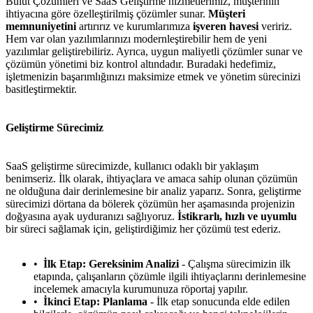
Bulut Çözümleri ve SaaS Geliştirme hizmetlerimiz, müşterinin
ihtiyacına göre özelleştirilmiş çözümler sunar.
Müşteri
memnuniyetini
artırırız ve kurumlarımıza
işveren havesi
veririz.
Hem var olan yazılımlarınızı modernleştirebilir hem de yeni
yazılımlar geliştirebiliriz. Ayrıca, uygun maliyetli çözümler sunar ve
çözümün yönetimi biz kontrol altındadır. Buradaki hedefimiz,
işletmenizin başarımlığınızı maksimize etmek ve yönetim sürecinizi
basitleştirmektir.
Geliştirme Sürecimiz
SaaS geliştirme sürecimizde, kullanıcı odaklı bir yaklaşım
benimseriz. İlk olarak, ihtiyaçlara ve amaca sahip olunan çözümün
ne olduğuna dair derinlemesine bir analiz yaparız. Sonra, geliştirme
sürecimizi dörtana da bölerek çözümün her aşamasında projenizin
doğyasına ayak uyduranızı sağlıyoruz.
İstikrarlı, hızlı ve uyumlu
bir süreci sağlamak için, geliştirdiğimiz her çözümü test ederiz.
İlk Etap: Gereksinim Analizi
- Çalışma sürecimizin ilk
etapında, çalışanların çözümle ilgili ihtiyaçlarını derinlemesine
incelemek amacıyla kurumunuza röportaj yapılır.
İkinci Etap: Planlama
- İlk etap sonucunda elde edilen