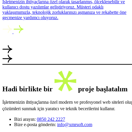
İşletmenizin ihtiyaçlarına özel olarak tasarlanmış, ölçeklenebilir ve
kullanıcı dostu yazılımlar geliştiriyoruz. Müşteri odaklı
yaklaşımımızla, teknolojik zorluklarınızı aşmanıza ve rekabette öne
geçmenize yardımcı oluyoruz.
Hadi birlikte bir
proje başlatalım
İşletmenizin ihtiyaçlarına özel modern ve profesyonel web siteleri ol
çözümleri sunmak için yaratıcı ve teknik becerilerini kullanır.
Bizi arayın:
0850 242 2227
Bize e-posta gönderin:
info@xmrsoft.com