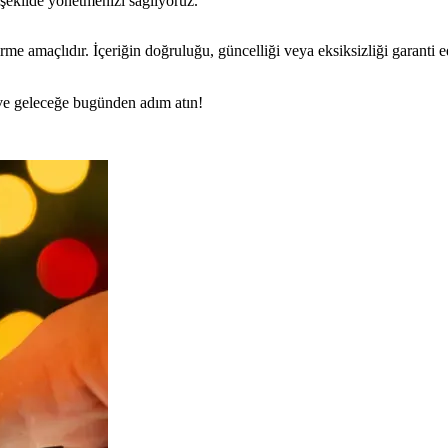
r şekilde yönetmenizi sağlıyoruz.
rme amaçlıdır. İçeriğin doğruluğu, güncelliği veya eksiksizliği garanti 
n ve geleceğe bugünden adım atın!