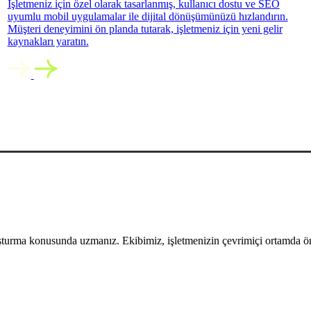
İşletmeniz için özel olarak tasarlanmış, kullanıcı dostu ve SEO
uyumlu mobil uygulamalar ile dijital dönüşümünüzü hızlandırın.
Müşteri deneyimini ön planda tutarak, işletmeniz için yeni gelir
kaynakları yaratın.
uşturma konusunda uzmanız. Ekibimiz, işletmenizin çevrimiçi ortamda öne