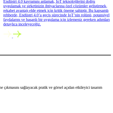
Endüstri 4.0 kavramını anlamak, IoT teknolojilerini doğru
uygulamak ve şirketinizin ihtiyaçlarına özel çözümler geliştirmek,
rekabet avantajı elde etmek için kritik öneme sahiptir. Bu kapsamlı
rehberde, Endüstri 4.0’a geçiş sürecinde IoT’nin rolünü, potansiyel
faydalarını ve başarılı bir uygulama için izlemeniz gereken adımları
detaylıca inceleyeceğiz.
 çıkmasını sağlayacak pratik ve görsel açıdan etkileyici tasarım