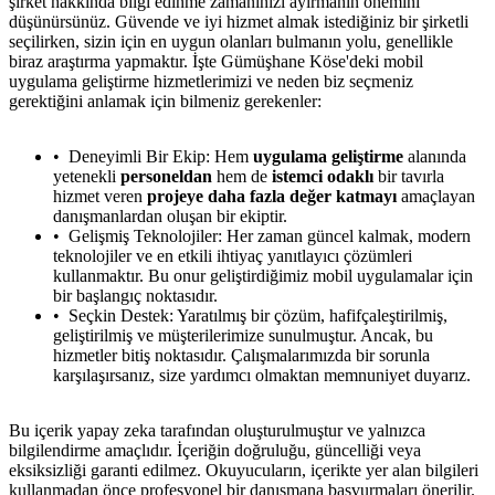
şirket hakkında bilgi edinme zamanınızı ayırmanın önemini
düşünürsünüz. Güvende ve iyi hizmet almak istediğiniz bir şirketli
seçilirken, sizin için en uygun olanları bulmanın yolu, genellikle
biraz araştırma yapmaktır. İşte Gümüşhane Köse'deki mobil
uygulama geliştirme hizmetlerimizi ve neden biz seçmeniz
gerektiğini anlamak için bilmeniz gerekenler:
Deneyimli Bir Ekip: Hem
uygulama geliştirme
alanında
yetenekli
personeldan
hem de
istemci odaklı
bir tavırla
hizmet veren
projeye daha fazla değer katmayı
amaçlayan
danışmanlardan oluşan bir ekiptir.
Gelişmiş Teknolojiler: Her zaman güncel kalmak, modern
teknolojiler ve en etkili ihtiyaç yanıtlayıcı çözümleri
kullanmaktır. Bu onur geliştirdiğimiz mobil uygulamalar için
bir başlangıç noktasıdır.
Seçkin Destek: Yaratılmış bir çözüm, hafifçaleştirilmiş,
geliştirilmiş ve müşterilerimize sunulmuştur. Ancak, bu
hizmetler bitiş noktasıdır. Çalışmalarımızda bir sorunla
karşılaşırsanız, size yardımcı olmaktan memnuniyet duyarız.
Bu içerik yapay zeka tarafından oluşturulmuştur ve yalnızca
bilgilendirme amaçlıdır. İçeriğin doğruluğu, güncelliği veya
eksiksizliği garanti edilmez. Okuyucuların, içerikte yer alan bilgileri
kullanmadan önce profesyonel bir danışmana başvurmaları önerilir.