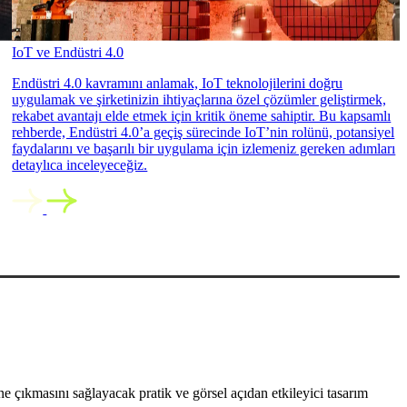
IoT ve Endüstri 4.0
Endüstri 4.0 kavramını anlamak, IoT teknolojilerini doğru
uygulamak ve şirketinizin ihtiyaçlarına özel çözümler geliştirmek,
rekabet avantajı elde etmek için kritik öneme sahiptir. Bu kapsamlı
rehberde, Endüstri 4.0’a geçiş sürecinde IoT’nin rolünü, potansiyel
faydalarını ve başarılı bir uygulama için izlemeniz gereken adımları
detaylıca inceleyeceğiz.
 çıkmasını sağlayacak pratik ve görsel açıdan etkileyici tasarım