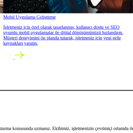
Mobil Uygulama Geliştirme
İşletmeniz için özel olarak tasarlanmış, kullanıcı dostu ve SEO
uyumlu mobil uygulamalar ile dijital dönüşümünüzü hızlandırın.
Müşteri deneyimini ön planda tutarak, işletmeniz için yeni gelir
kaynakları yaratın.
uşturma konusunda uzmanız. Ekibimiz, işletmenizin çevrimiçi ortamda öne