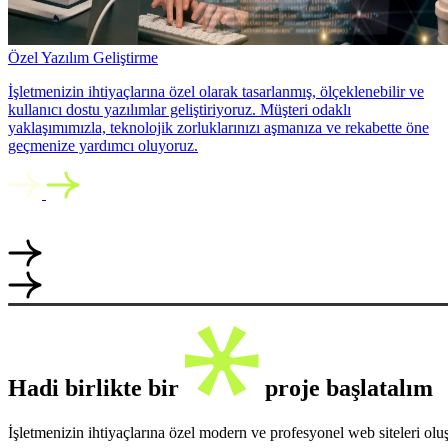
Özel Yazılım Geliştirme
İşletmenizin ihtiyaçlarına özel olarak tasarlanmış, ölçeklenebilir ve
kullanıcı dostu yazılımlar geliştiriyoruz. Müşteri odaklı
yaklaşımımızla, teknolojik zorluklarınızı aşmanıza ve rekabette öne
geçmenize yardımcı oluyoruz.
Hadi birlikte bir
proje başlatalım
İşletmenizin ihtiyaçlarına özel modern ve profesyonel web siteleri ol