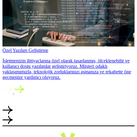
Özel Yazılım Geliştirme
İşletmenizin ihtiyaçlarına özel olarak tasarlanmış, ölçeklenebilir ve
kullanıcı dostu yazılımlar geliştiriyoruz. Müşteri odaklı
yaklaşımımızla, teknolojik zorluklarınızı aşmanıza ve rekabette öne
geçmenize yardımcı oluyoruz.