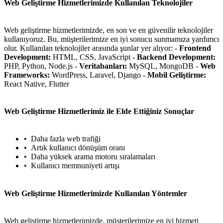
Web Geliştirme Hizmetlerimizde Kullanılan Teknolojiler
metlerimiz
İletişim
English
Web geliştirme hizmetlerimizde, en son ve en güvenilir teknolojiler
kullanıyoruz. Bu, müşterilerimize en iyi sonucu sunmamıza yardımcı
olur. Kullanılan teknolojiler arasında şunlar yer alıyor: -
Frontend
Development:
HTML, CSS, JavaScript -
Backend Development:
PHP, Python, Node.js -
Veritabanları:
MySQL, MongoDB -
Web
Frameworks:
WordPress, Laravel, Django -
Mobil Geliştirme:
React Native, Flutter
Web Geliştirme Hizmetlerimiz ile Elde Ettiğiniz Sonuçlar
Daha fazla web trafiği
Artık kullanıcı dönüşüm oranı
Daha yüksek arama motoru sıralamaları
Kullanıcı memnuniyeti artışı
Web Geliştirme Hizmetlerimizde Kullanılan Yöntemler
Web geliştirme hizmetlerimizde, müşterilerimize en iyi hizmeti