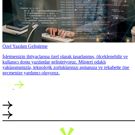
Özel Yazılım Geliştirme
İşletmenizin ihtiyaçlarına özel olarak tasarlanmış, ölçeklenebilir ve
kullanıcı dostu yazılımlar geliştiriyoruz. Müşteri odaklı
yaklaşımımızla, teknolojik zorluklarınızı aşmanıza ve rekabette öne
geçmenize yardımcı oluyoruz.