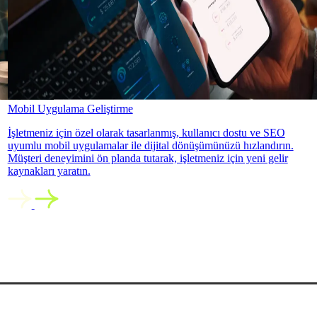
Mobil Uygulama Geliştirme
İşletmeniz için özel olarak tasarlanmış, kullanıcı dostu ve SEO
uyumlu mobil uygulamalar ile dijital dönüşümünüzü hızlandırın.
Müşteri deneyimini ön planda tutarak, işletmeniz için yeni gelir
kaynakları yaratın.