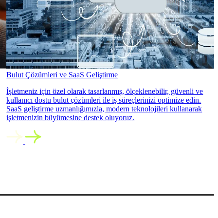
Bulut Çözümleri ve SaaS Geliştirme
İşletmeniz için özel olarak tasarlanmış, ölçeklenebilir, güvenli ve
kullanıcı dostu bulut çözümleri ile iş süreçlerinizi optimize edin.
SaaS geliştirme uzmanlığımızla, modern teknolojileri kullanarak
işletmenizin büyümesine destek oluyoruz.