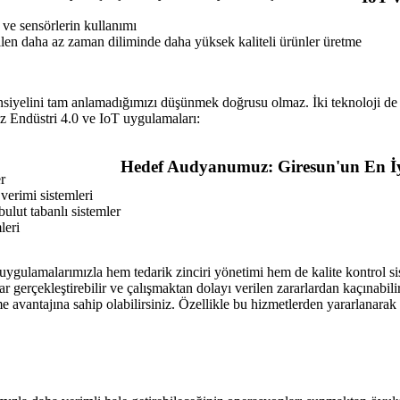
i ve sensörlerin kullanımı
dilen daha az zaman diliminde daha yüksek kaliteli ürünler üretme
ansiyelini tam anlamadığımızı düşünmek doğrusu olmaz. İki teknoloji de a
uz Endüstri 4.0 ve IoT uygulamaları:
Hedef Audyanumuz: Giresun'un En İyi
r
verimi sistemleri
bulut tabanlı sistemler
leri
 uygulamalarımızla hem tedarik zinciri yönetimi hem de kalite kontrol si
rçekleştirebilir ve çalışmaktan dolayı verilen zararlardan kaçınabiliri
e avantajına sahip olabilirsiniz. Özellikle bu hizmetlerden yararlanarak