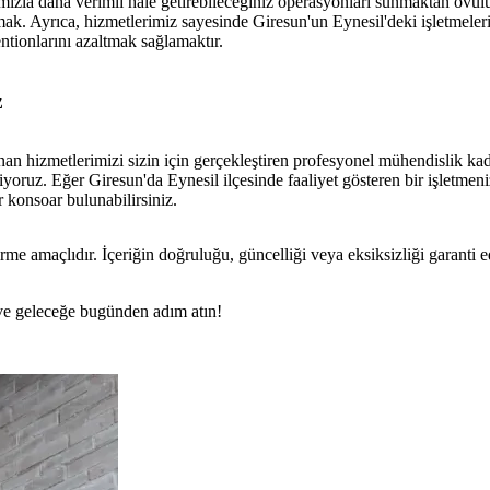
rımızla daha verimli hale getirebileceğiniz operasyonları sunmaktan övu
amak. Ayrıca, hizmetlerimiz sayesinde Giresun'un Eynesil'deki işletmeleri
ntionlarını azaltmak sağlamaktır.
z
rlanan hizmetlerimizi sizin için gerçekleştiren profesyonel mühendislik 
liyoruz. Eğer Giresun'da Eynesil ilçesinde faaliyet gösteren bir işletme
konsoar bulunabilirsiniz.
rme amaçlıdır. İçeriğin doğruluğu, güncelliği veya eksiksizliği garanti 
n ve geleceğe bugünden adım atın!