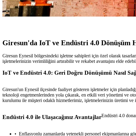
Giresun'da IoT ve Endüstri 4.0 Dönüşüm H
Giresun Eynesil bölgesindeki işletme sahipleri için özel olarak tasarl
işletmelerinizin verimliliğini artırabilir ve rekabet avantajını elde edebil
IoT ve Endüstri 4.0: Geri Doğru Dönüşümü Nasıl Sağ
Giresun'un Eynesil ilçesinde faaliyet gösteren işletmeler için planladı
teknoloji engetmenlerinden yola çıkarak, en etkili veri yönetimi ve ot
kurulumu ile müşteri odaklı hizmetlerimiz, işletmelerinizin üretimi ve 
Endüstri 4.0 donan
Endüstri 4.0 ile Ulaşacağınız Avantajlar
Enflasyonlu zamanlarda yetenekli personel ekipmanlarına gör