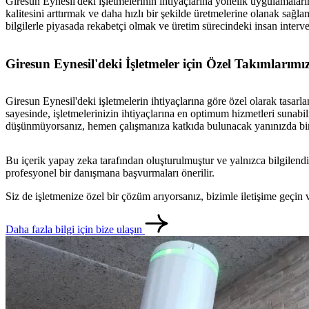
Giresun Eynesil'deki işletmelerinin ihtiyaçlarına yönelik uygulamala
kalitesini arttırmak ve daha hızlı bir şekilde üretmelerine olanak sağl
bilgilerle piyasada rekabetçi olmak ve üretim sürecindeki insan interve
Giresun Eynesil'deki İşletmeler için Özel Takımlarımı
Giresun Eynesil'deki işletmelerin ihtiyaçlarına göre özel olarak tasa
sayesinde, işletmelerinizin ihtiyaçlarına en optimum hizmetleri sunabi
düşünmüyorsanız, hemen çalışmanıza katkıda bulunacak yanınızda bir 
Bu içerik yapay zeka tarafından oluşturulmuştur ve yalnızca bilgilendi
profesyonel bir danışmana başvurmaları önerilir.
Siz de işletmenize özel bir çözüm arıyorsanız, bizimle iletişime geçi
Daha fazla bilgi için bize ulaşın