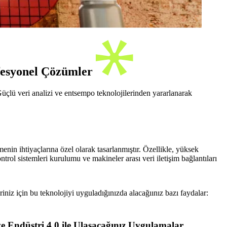
ofesyonel Çözümler
Güçlü veri analizi ve entsempo teknolojilerinden yararlanarak
tmenin ihtiyaçlarına özel olarak tasarlanmıştır. Özellikle, yüksek
rol sistemleri kurulumu ve makineler arası veri iletişim bağlantıları
riniz için bu teknolojiyi uyguladığınızda alacağıınız bazı faydalar:
e Endüstri 4.0 ile Ulaşacağınız Uygulamalar