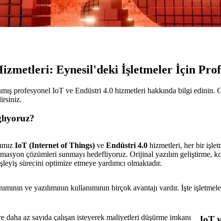
izmetleri: Eynesil'deki İşletmeler İçin Pr
anmış profesyonel IoT ve Endüstri 4.0 hizmetleri hakkında bilgi edinin. 
irsiniz.
lıyoruz?
ğımız
IoT (Internet of Things)
ve
Endüstri 4.0
hizmetleri, her bir işle
omasyon çözümleri sunmayı hedefliyoruz. Orijinal yazılım geliştirme, kont
işleyiş sürecini optimize etmeye yardımcı olmaktadır.
ımının ve yazılımının kullanımının birçok avantajı vardır. İşte işletmele
e daha az sayıda çalışan isteyerek maliyetleri düşürme imkanı
IoT v