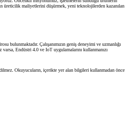
luyoruz. Öncelikli misyonumuz, işletmelerin sunduğu ürünlerin
n üreticilik maliyetlerini düşürmek, yeni teknolojilerden kazanılan
kadrosu bulunmaktadır. Çalışanımızın geniş deneyimi ve uzmanlığı
niz varsa, Endüstri 4.0 ve IoT uygulamalarını kullanmanızı
edilmez. Okuyucuların, içerikte yer alan bilgileri kullanmadan önce