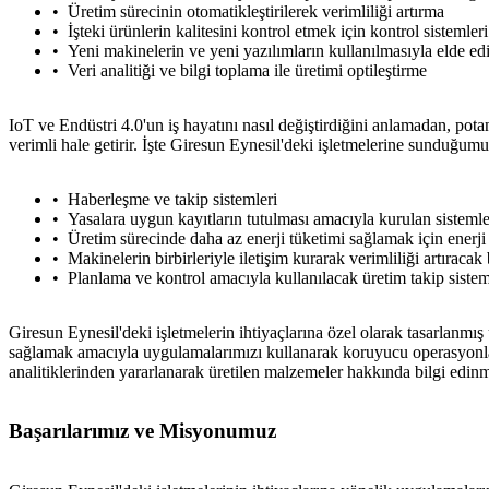
Üretim sürecinin otomatikleştirilerek verimliliği artırma
İşteki ürünlerin kalitesini kontrol etmek için kontrol sistemler
Yeni makinelerin ve yeni yazılımların kullanılmasıyla elde e
Veri analitiği ve bilgi toplama ile üretimi optileştirme
IoT ve Endüstri 4.0'un iş hayatını nasıl değiştirdiğini anlamadan, pot
verimli hale getirir. İşte Giresun Eynesil'deki işletmelerine sunduğum
Haberleşme ve takip sistemleri
Yasalara uygun kayıtların tutulması amacıyla kurulan sistemle
Üretim sürecinde daha az enerji tüketimi sağlamak için enerji 
Makinelerin birbirleriyle iletişim kurarak verimliliği artıracak 
Planlama ve kontrol amacıyla kullanılacak üretim takip sistem
Giresun Eynesil'deki işletmelerin ihtiyaçlarına özel olarak tasarlanmış
sağlamak amacıyla uygulamalarımızı kullanarak koruyucu operasyonlar ge
analitiklerinden yararlanarak üretilen malzemeler hakkında bilgi edinm
Başarılarımız ve Misyonumuz