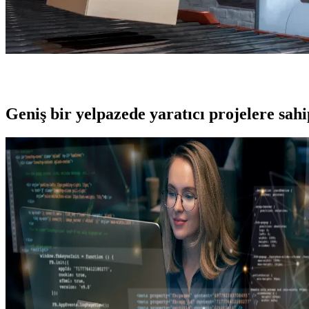
Geniş bir yelpazede yaratıcı projelere
sah