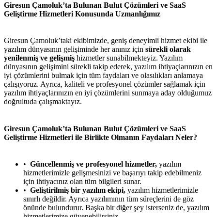
Giresun Çamoluk’ta Bulunan Bulut Çözümleri ve SaaS
Geliştirme Hizmetleri Konusunda Uzmanlığımız
Giresun Çamoluk’taki ekibimizde, geniş deneyimli hizmet ekibi ile
yazılım dünyasının gelişiminde her anınız için
sürekli olarak
yenilenmiş ve gelişmiş
hizmetler sunabilmekteyiz. Yazılım
dünyasının gelişimini sürekli takip ederek, yazılım ihtiyaçlarınızın en
iyi çözümlerini bulmak için tüm faydaları ve olasılıkları anlamaya
çalışıyoruz. Ayrıca, kaliteli ve profesyonel çözümler sağlamak için
yazılım ihtiyaçlarınızın en iyi çözümlerini sunmaya aday olduğumuz
doğrultuda çalışmaktayız.
Giresun Çamoluk’ta Bulunan Bulut Çözümleri ve SaaS
Geliştirme Hizmetleri ile Birlikte Olmanın Faydaları Neler?
Güncellenmiş ve profesyonel hizmetler,
yazılım
hizmetlerimizle gelişmesinizi ve başarıyı takip edebilmeniz
için ihtiyacınız olan tüm bilgileri sunar.
Geliştirilmiş bir yazılım ekipi,
yazılım hizmetlerimizle
sınırlı değildir. Ayrıca yazılımının tüm süreçlerini de göz
önünde bulundurur. Başka bir diğer şey isterseniz de, yazılım
hizmetlerimize güvenebilirsiniz.