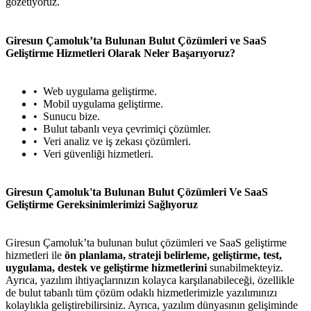
gözetiyoruz.
Giresun Çamoluk’ta Bulunan Bulut Çözümleri ve SaaS
Geliştirme Hizmetleri Olarak Neler Başarıyoruz?
metlerimiz
İletişim
English
Web uygulama geliştirme.
Mobil uygulama geliştirme.
Sunucu bize.
Bulut tabanlı veya çevrimiçi çözümler.
Veri analiz ve iş zekası çözümleri.
Veri güvenliği hizmetleri.
Giresun Çamoluk'ta Bulunan Bulut Çözümleri Ve SaaS
Geliştirme Gereksinimlerimizi Sağlıyoruz
Giresun Çamoluk’ta bulunan bulut çözümleri ve SaaS geliştirme
hizmetleri ile
ön planlama, strateji belirleme, geliştirme, test,
uygulama, destek ve geliştirme hizmetlerini
sunabilmekteyiz.
Ayrıca, yazılım ihtiyaçlarınızın kolayca karşılanabileceği, özellikle
de bulut tabanlı tüm çözüm odaklı hizmetlerimizle yazılımınızı
kolaylıkla geliştirebilirsiniz. Ayrıca, yazılım dünyasının gelişiminde