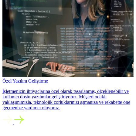
Özel Yazılım Geliştirme
İşletmenizin ihtiyaçlarına özel olarak tasarlanmış, ölçeklenebilir ve
kullanıcı dostu yazılımlar geliştiriyoruz. Müşteri odaklı
yaklaşımımızla, teknolojik zorluklarınızı aşmanıza ve rekabette öne
geçmenize yardımcı oluyoruz.