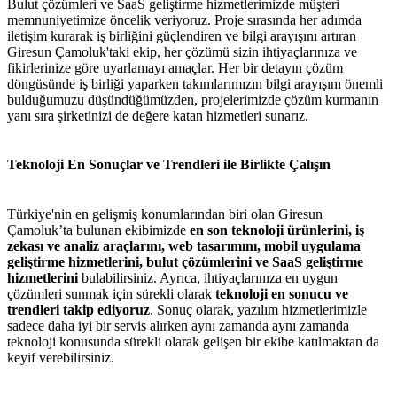
Bulut çözümleri ve SaaS geliştirme hizmetlerimizde müşteri
memnuniyetimize öncelik veriyoruz. Proje sırasında her adımda
iletişim kurarak iş birliğini güçlendiren ve bilgi arayışını artıran
Giresun Çamoluk'taki ekip, her çözümü sizin ihtiyaçlarınıza ve
fikirlerinize göre uyarlamayı amaçlar. Her bir detayın çözüm
döngüsünde iş birliği yaparken takımlarımızın bilgi arayışını önemli
bulduğumuzu düşündüğümüzden, projelerimizde çözüm kurmanın
yanı sıra şirketinizi de değere katan hizmetleri sunarız.
Teknoloji En Sonuçlar ve Trendleri ile Birlikte Çalışın
Türkiye'nin en gelişmiş konumlarından biri olan Giresun
Çamoluk’ta bulunan ekibimizde
en son teknoloji ürünlerini, iş
zekası ve analiz araçlarını, web tasarımını, mobil uygulama
geliştirme hizmetlerini, bulut çözümlerini ve SaaS geliştirme
hizmetlerini
bulabilirsiniz. Ayrıca, ihtiyaçlarınıza en uygun
çözümleri sunmak için sürekli olarak
teknoloji en sonucu ve
trendleri takip ediyoruz
. Sonuç olarak, yazılım hizmetlerimizle
sadece daha iyi bir servis alırken aynı zamanda aynı zamanda
teknoloji konusunda sürekli olarak gelişen bir ekibe katılmaktan da
keyif verebilirsiniz.