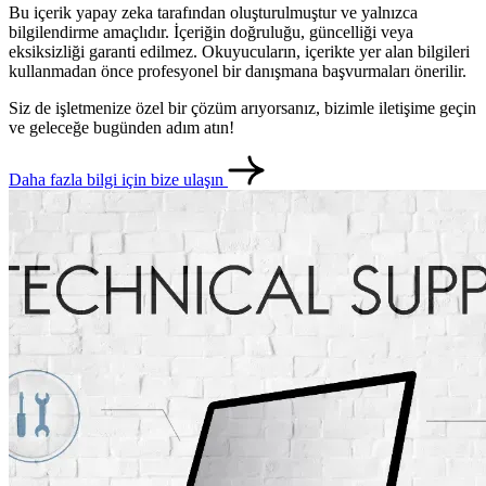
Bu içerik yapay zeka tarafından oluşturulmuştur ve yalnızca
bilgilendirme amaçlıdır. İçeriğin doğruluğu, güncelliği veya
eksiksizliği garanti edilmez. Okuyucuların, içerikte yer alan bilgileri
kullanmadan önce profesyonel bir danışmana başvurmaları önerilir.
Siz de işletmenize özel bir çözüm arıyorsanız, bizimle iletişime geçin
ve geleceğe bugünden adım atın!
Daha fazla bilgi için bize ulaşın
metlerimiz
İletişim
English