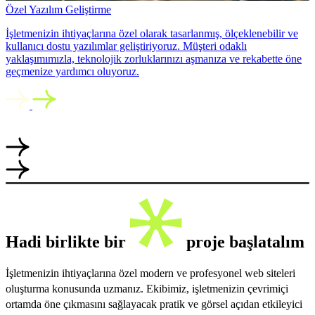
Özel Yazılım Geliştirme
İşletmenizin ihtiyaçlarına özel olarak tasarlanmış, ölçeklenebilir ve
kullanıcı dostu yazılımlar geliştiriyoruz. Müşteri odaklı
yaklaşımımızla, teknolojik zorluklarınızı aşmanıza ve rekabette öne
geçmenize yardımcı oluyoruz.
Hadi birlikte bir
proje başlatalım
İşletmenizin ihtiyaçlarına özel modern ve profesyonel web siteleri
oluşturma konusunda uzmanız. Ekibimiz, işletmenizin çevrimiçi
ortamda öne çıkmasını sağlayacak pratik ve görsel açıdan etkileyici