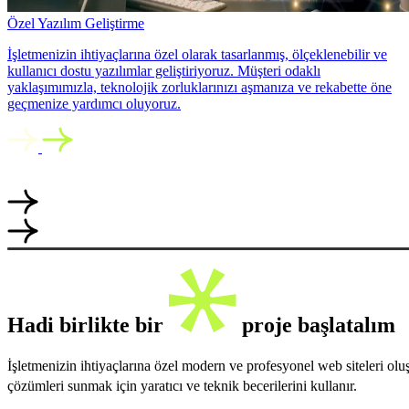
Özel Yazılım Geliştirme
İşletmenizin ihtiyaçlarına özel olarak tasarlanmış, ölçeklenebilir ve
kullanıcı dostu yazılımlar geliştiriyoruz. Müşteri odaklı
yaklaşımımızla, teknolojik zorluklarınızı aşmanıza ve rekabette öne
geçmenize yardımcı oluyoruz.
Hadi birlikte bir
proje başlatalım
İşletmenizin ihtiyaçlarına özel modern ve profesyonel web siteleri ol
çözümleri sunmak için yaratıcı ve teknik becerilerini kullanır.