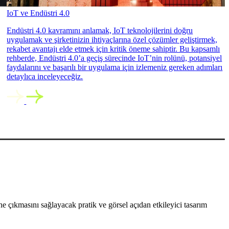
IoT ve Endüstri 4.0
Endüstri 4.0 kavramını anlamak, IoT teknolojilerini doğru
uygulamak ve şirketinizin ihtiyaçlarına özel çözümler geliştirmek,
rekabet avantajı elde etmek için kritik öneme sahiptir. Bu kapsamlı
rehberde, Endüstri 4.0’a geçiş sürecinde IoT’nin rolünü, potansiyel
faydalarını ve başarılı bir uygulama için izlemeniz gereken adımları
detaylıca inceleyeceğiz.
 çıkmasını sağlayacak pratik ve görsel açıdan etkileyici tasarım