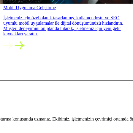
Mobil Uygulama Geliştirme
İşletmeniz için özel olarak tasarlanmış, kullanıcı dostu ve SEO
uyumlu mobil uygulamalar ile dijital dönüşümünüzü hızlandırın.
Müşteri deneyimini ön planda tutarak, işletmeniz için yeni gelir
kaynakları yaratın.
uşturma konusunda uzmanız. Ekibimiz, işletmenizin çevrimiçi ortamda öne