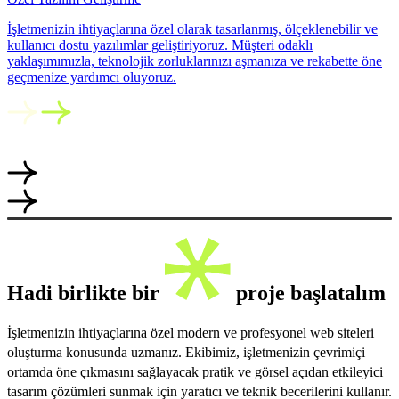
İşletmenizin ihtiyaçlarına özel olarak tasarlanmış, ölçeklenebilir ve
kullanıcı dostu yazılımlar geliştiriyoruz. Müşteri odaklı
yaklaşımımızla, teknolojik zorluklarınızı aşmanıza ve rekabette öne
geçmenize yardımcı oluyoruz.
Hadi birlikte bir
proje başlatalım
İşletmenizin ihtiyaçlarına özel modern ve profesyonel web siteleri
oluşturma konusunda uzmanız. Ekibimiz, işletmenizin çevrimiçi
ortamda öne çıkmasını sağlayacak pratik ve görsel açıdan etkileyici
tasarım çözümleri sunmak için yaratıcı ve teknik becerilerini kullanır.