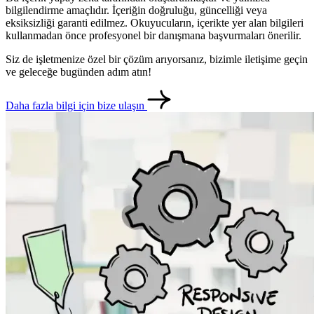
bilgilendirme amaçlıdır. İçeriğin doğruluğu, güncelliği veya
eksiksizliği garanti edilmez. Okuyucuların, içerikte yer alan bilgileri
kullanmadan önce profesyonel bir danışmana başvurmaları önerilir.
Siz de işletmenize özel bir çözüm arıyorsanız, bizimle iletişime geçin
ve geleceğe bugünden adım atın!
Daha fazla bilgi için bize ulaşın
metlerimiz
İletişim
English