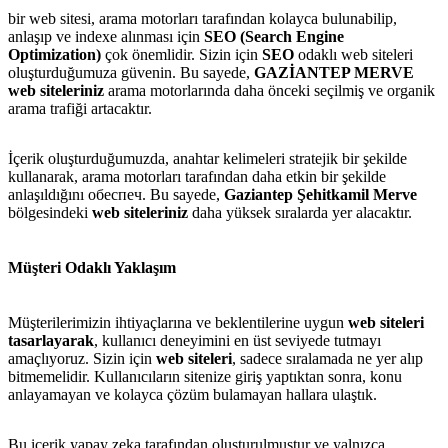
bir web sitesi, arama motorları tarafından kolayca bulunabilip,
anlaşıp ve indexe alınması için
SEO (Search Engine
Optimization)
çok önemlidir. Sizin için
SEO
odaklı web siteleri
oluşturduğumuza güvenin. Bu sayede,
GAZİANTEP MERVE
web siteleriniz
arama motorlarında daha önceki seçilmiş ve organik
arama trafiği artacaktır.
İçerik oluşturduğumuzda, anahtar kelimeleri stratejik bir şekilde
kullanarak, arama motorları tarafından daha etkin bir şekilde
anlaşıldığını обеспеч. Bu sayede,
Gaziantep Şehitkamil Merve
bölgesindeki
web siteleriniz
daha yüksek sıralarda yer alacaktır.
Müşteri Odaklı Yaklaşım
Müşterilerimizin ihtiyaçlarına ve beklentilerine uygun
web siteleri
tasarlayarak
, kullanıcı deneyimini en üst seviyede tutmayı
amaçlıyoruz. Sizin için
web siteleri
, sadece sıralamada ne yer alıp
bitmemelidir. Kullanıcıların sitenize giriş yaptıktan sonra, konu
anlayamayan ve kolayca çözüm bulamayan hallara ulaştık.
Bu içerik yapay zeka tarafından oluşturulmuştur ve yalnızca