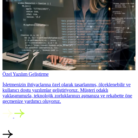
Özel Yazılım Geliştirme
İşletmenizin ihtiyaçlarına özel olarak tasarlanmış, ölçeklenebilir ve
kullanıcı dostu yazılımlar geliştiriyoruz. Müşteri odaklı
yaklaşımımızla, teknolojik zorluklarınızı aşmanıza ve rekabette öne
geçmenize yardımcı oluyoruz.