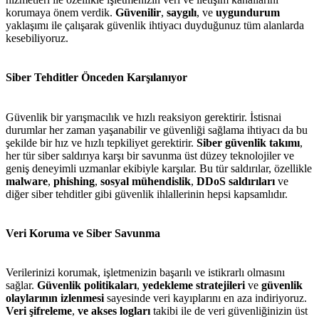
korumaya önem verdik.
Güvenilir
,
saygılı
, ve
uygundurum
yaklaşımı ile çalışarak güvenlik ihtiyacı duyduğunuz tüm alanlarda
kesebiliyoruz.
Siber Tehditler Önceden Karşılanıyor
Güvenlik bir yarışmacılık ve hızlı reaksiyon gerektirir. İstisnai
durumlar her zaman yaşanabilir ve güvenliği sağlama ihtiyacı da bu
şekilde bir hız ve hızlı tepkiliyet gerektirir.
Siber güvenlik takımı
,
her tür siber saldırıya karşı bir savunma üst düzey teknolojiler ve
geniş deneyimli uzmanlar ekibiyle karşılar. Bu tür saldırılar, özellikle
malware
,
phishing
,
sosyal mühendislik
,
DDoS saldırıları
ve
diğer siber tehditler gibi güvenlik ihlallerinin hepsi kapsamlıdır.
Veri Koruma ve Siber Savunma
Verilerinizi korumak, işletmenizin başarılı ve istikrarlı olmasını
sağlar.
Güvenlik politikaları
,
yedekleme stratejileri
ve
güvenlik
olaylarının izlenmesi
sayesinde veri kayıplarını en aza indiriyoruz.
Veri şifreleme
,
ve akses logları
takibi ile de veri güvenliğinizin üst