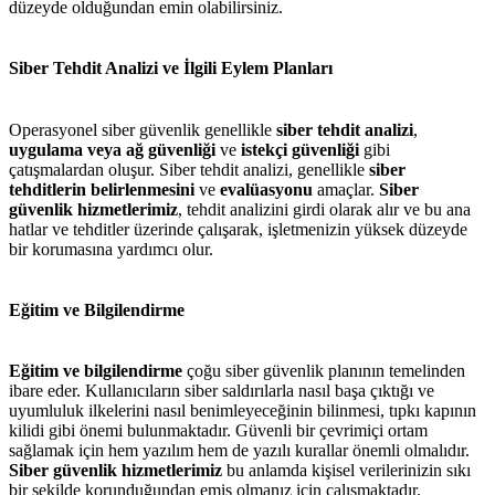
düzeyde olduğundan emin olabilirsiniz.
Siber Tehdit Analizi ve İlgili Eylem Planları
Operasyonel siber güvenlik genellikle
siber tehdit analizi
,
uygulama veya ağ güvenliği
ve
istekçi güvenliği
gibi
çatışmalardan oluşur. Siber tehdit analizi, genellikle
siber
tehditlerin belirlenmesini
ve
evalüasyonu
amaçlar.
Siber
güvenlik hizmetlerimiz
, tehdit analizini girdi olarak alır ve bu ana
hatlar ve tehditler üzerinde çalışarak, işletmenizin yüksek düzeyde
bir korumasına yardımcı olur.
Eğitim ve Bilgilendirme
Eğitim ve bilgilendirme
çoğu siber güvenlik planının temelinden
ibare eder. Kullanıcıların siber saldırılarla nasıl başa çıktığı ve
uyumluluk ilkelerini nasıl benimleyeceğinin bilinmesi, tıpkı kapının
kilidi gibi önemi bulunmaktadır. Güvenli bir çevrimiçi ortam
sağlamak için hem yazılım hem de yazılı kurallar önemli olmalıdır.
Siber güvenlik hizmetlerimiz
bu anlamda kişisel verilerinizin sıkı
bir şekilde korunduğundan emiş olmanız için çalışmaktadır.