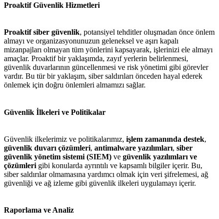
Proaktif Güvenlik Hizmetleri
Proaktif siber güvenlik
, potansiyel tehditler oluşmadan önce önlem
almayı ve organizasyonunuzun geleneksel ve aşırı kapalı
mizanpajları olmayan tüm yönlerini kapsayarak, işlerinizi ele almayı
amaçlar. Proaktif bir yaklaşımda, zayıf yerlerin belirlenmesi,
güvenlik duvarlarının güncellenmesi ve risk yönetimi gibi görevler
vardır. Bu tür bir yaklaşım, siber saldırıları önceden hayal ederek
metlerimiz
İletişim
English
önlemek için doğru önlemleri almamızı sağlar.
Güvenlik İlkeleri ve Politikalar
Güvenlik ilkelerimiz ve politikalarımız,
işlem zamanında destek
,
güvenlik duvarı çözümleri
,
antimalware yazılımları
,
siber
güvenlik yönetim sistemi (SIEM)
ve
güvenlik yazılımları ve
çözümleri
gibi konularda ayrıntılı ve kapsamlı bilgiler içerir. Bu,
siber saldırılar olmamasına yardımcı olmak için veri şifrelemesi, ağ
güvenliği ve ağ izleme gibi güvenlik ilkeleri uygulamayı içerir.
Raporlama ve Analiz