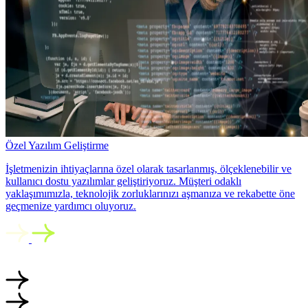
Özel Yazılım Geliştirme
İşletmenizin ihtiyaçlarına özel olarak tasarlanmış, ölçeklenebilir ve
kullanıcı dostu yazılımlar geliştiriyoruz. Müşteri odaklı
yaklaşımımızla, teknolojik zorluklarınızı aşmanıza ve rekabette öne
geçmenize yardımcı oluyoruz.