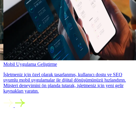
Mobil Uygulama Geliştirme
İşletmeniz için özel olarak tasarlanmış, kullanıcı dostu ve SEO
uyumlu mobil uygulamalar ile dijital dönüşümünüzü hızlandırın.
Müşteri deneyimini ön planda tutarak, işletmeniz için yeni gelir
kaynakları yaratın.