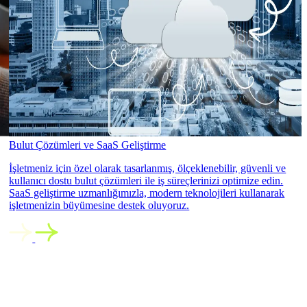
Bulut Çözümleri ve SaaS Geliştirme
İşletmeniz için özel olarak tasarlanmış, ölçeklenebilir, güvenli ve
kullanıcı dostu bulut çözümleri ile iş süreçlerinizi optimize edin.
SaaS geliştirme uzmanlığımızla, modern teknolojileri kullanarak
işletmenizin büyümesine destek oluyoruz.