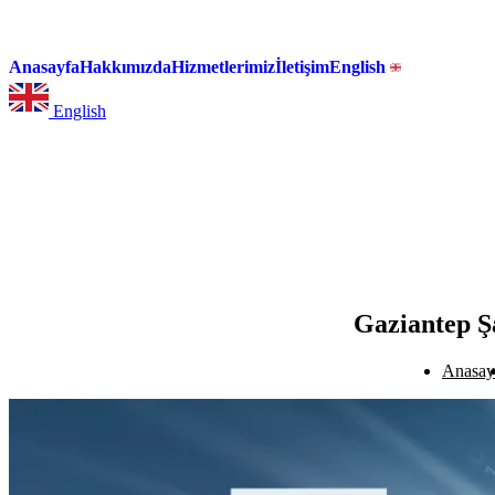
Anasayfa
Hakkımızda
Hizmetlerimiz
İletişim
English
English
Gaziantep Ş
Anasay