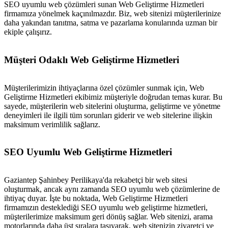
SEO uyumlu web çözümleri sunan Web Geliştirme Hizmetleri
firmamıza yönelmek kaçınılmazdır. Biz, web sitenizi müşterilerinize
daha yakından tanıtma, satma ve pazarlama konularında uzman bir
ekiple çalışırız.
Müşteri Odaklı Web Geliştirme Hizmetleri
Müşterilerimizin ihtiyaçlarına özel çözümler sunmak için, Web
Geliştirme Hizmetleri ekibimiz müşteriyle doğrudan temas kurar. Bu
sayede, müşterilerin web sitelerini oluşturma, geliştirme ve yönetme
deneyimleri ile ilgili tüm sorunları giderir ve web sitelerine ilişkin
maksimum verimlilik sağlarız.
SEO Uyumlu Web Geliştirme Hizmetleri
Gaziantep Şahinbey Perilikaya'da rekabetçi bir web sitesi
oluşturmak, ancak aynı zamanda SEO uyumlu web çözümlerine de
ihtiyaç duyar. İşte bu noktada, Web Geliştirme Hizmetleri
firmamızın desteklediği SEO uyumlu web geliştirme hizmetleri,
müşterilerimize maksimum geri dönüş sağlar. Web sitenizi, arama
motorlarında daha üst sıralara taşıyarak, web sitenizin ziyaretçi ve