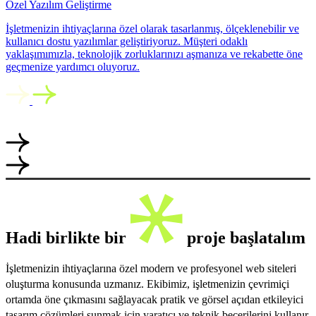
Özel Yazılım Geliştirme
İşletmenizin ihtiyaçlarına özel olarak tasarlanmış, ölçeklenebilir ve
kullanıcı dostu yazılımlar geliştiriyoruz. Müşteri odaklı
yaklaşımımızla, teknolojik zorluklarınızı aşmanıza ve rekabette öne
geçmenize yardımcı oluyoruz.
Hadi birlikte bir
proje başlatalım
İşletmenizin ihtiyaçlarına özel modern ve profesyonel web siteleri
oluşturma konusunda uzmanız. Ekibimiz, işletmenizin çevrimiçi
ortamda öne çıkmasını sağlayacak pratik ve görsel açıdan etkileyici
tasarım çözümleri sunmak için yaratıcı ve teknik becerilerini kullanır.