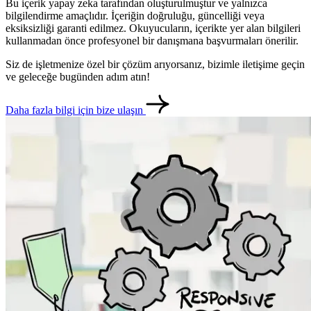
Bu içerik yapay zeka tarafından oluşturulmuştur ve yalnızca
bilgilendirme amaçlıdır. İçeriğin doğruluğu, güncelliği veya
eksiksizliği garanti edilmez. Okuyucuların, içerikte yer alan bilgileri
kullanmadan önce profesyonel bir danışmana başvurmaları önerilir.
Siz de işletmenize özel bir çözüm arıyorsanız, bizimle iletişime geçin
ve geleceğe bugünden adım atın!
Daha fazla bilgi için bize ulaşın
metlerimiz
İletişim
English