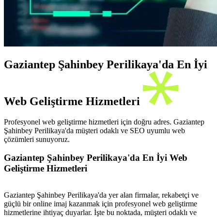
Gaziantep Şahinbey Perilikaya'da En İyi
Web Geliştirme Hizmetleri
Profesyonel web geliştirme hizmetleri için doğru adres. Gaziantep
Şahinbey Perilikaya'da müşteri odaklı ve SEO uyumlu web
çözümleri sunuyoruz.
Gaziantep Şahinbey Perilikaya'da En İyi Web
Geliştirme Hizmetleri
Gaziantep Şahinbey Perilikaya'da yer alan firmalar, rekabetçi ve
güçlü bir online imaj kazanmak için profesyonel web geliştirme
hizmetlerine ihtiyaç duyarlar. İşte bu noktada, müşteri odaklı ve