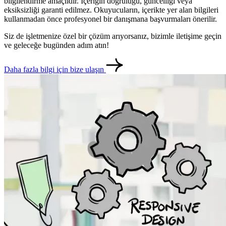
bilgilendirme amaçlıdır. İçeriğin doğruluğu, güncelliği veya
eksiksizliği garanti edilmez. Okuyucuların, içerikte yer alan bilgileri
kullanmadan önce profesyonel bir danışmana başvurmaları önerilir.
Siz de işletmenize özel bir çözüm arıyorsanız, bizimle iletişime geçin
ve geleceğe bugünden adım atın!
Daha fazla bilgi için bize ulaşın
metlerimiz
İletişim
English