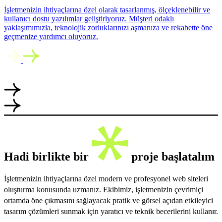
İşletmenizin ihtiyaçlarına özel olarak tasarlanmış, ölçeklenebilir ve
kullanıcı dostu yazılımlar geliştiriyoruz. Müşteri odaklı
yaklaşımımızla, teknolojik zorluklarınızı aşmanıza ve rekabette öne
geçmenize yardımcı oluyoruz.
Hadi birlikte bir
proje başlatalım
İşletmenizin ihtiyaçlarına özel modern ve profesyonel web siteleri
oluşturma konusunda uzmanız. Ekibimiz, işletmenizin çevrimiçi
ortamda öne çıkmasını sağlayacak pratik ve görsel açıdan etkileyici
tasarım çözümleri sunmak için yaratıcı ve teknik becerilerini kullanır.