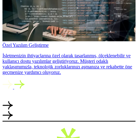
Özel Yazılım Geliştirme
İşletmenizin ihtiyaçlarına özel olarak tasarlanmış, ölçeklenebilir ve
kullanıcı dostu yazılımlar geliştiriyoruz. Müşteri odaklı
yaklaşımımızla, teknolojik zorluklarınızı aşmanıza ve rekabette öne
geçmenize yardımcı oluyoruz.