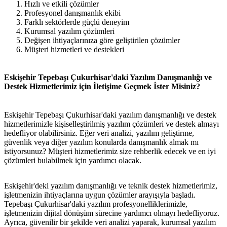
Hızlı ve etkili çözümler
Profesyonel danışmanlık ekibi
Farklı sektörlerde güçlü deneyim
Kurumsal yazılım çözümleri
Değişen ihtiyaçlarınıza göre geliştirilen çözümler
Müşteri hizmetleri ve destekleri
Eskişehir Tepebaşı Çukurhisar'daki Yazılım Danışmanlığı ve
Destek Hizmetlerimiz için İletişime Geçmek İster Misiniz?
Eskişehir Tepebaşı Çukurhisar'daki yazılım danışmanlığı ve destek
metlerimiz
İletişim
English
hizmetlerimizle kişiselleştirilmiş yazılım çözümleri ve destek almayı
hedefliyor olabilirsiniz. Eğer veri analizi, yazılım geliştirme,
güvenlik veya diğer yazılım konularda danışmanlık almak mı
istiyorsunuz? Müşteri hizmetlerimiz size rehberlik edecek ve en iyi
çözümleri bulabilmek için yardımcı olacak.
Eskişehir'deki yazılım danışmanlığı ve teknik destek hizmetlerimiz,
işletmenizin ihtiyaçlarına uygun çözümler arayışıyla başladı.
Tepebaşı Çukurhisar'daki yazılım profesyonelliklerimizle,
işletmenizin dijital dönüşüm sürecine yardımcı olmayı hedefliyoruz.
Ayrıca, güvenilir bir şekilde veri analizi yaparak, kurumsal yazılım