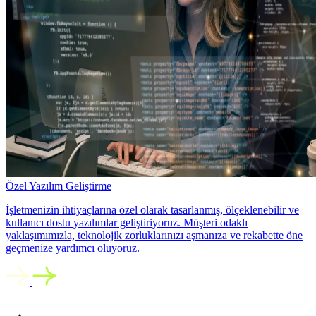
Özel Yazılım Geliştirme
İşletmenizin ihtiyaçlarına özel olarak tasarlanmış, ölçeklenebilir ve
kullanıcı dostu yazılımlar geliştiriyoruz. Müşteri odaklı
yaklaşımımızla, teknolojik zorluklarınızı aşmanıza ve rekabette öne
geçmenize yardımcı oluyoruz.