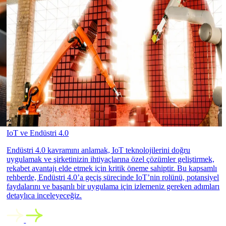
IoT ve Endüstri 4.0
Endüstri 4.0 kavramını anlamak, IoT teknolojilerini doğru
uygulamak ve şirketinizin ihtiyaçlarına özel çözümler geliştirmek,
rekabet avantajı elde etmek için kritik öneme sahiptir. Bu kapsamlı
rehberde, Endüstri 4.0’a geçiş sürecinde IoT’nin rolünü, potansiyel
faydalarını ve başarılı bir uygulama için izlemeniz gereken adımları
detaylıca inceleyeceğiz.