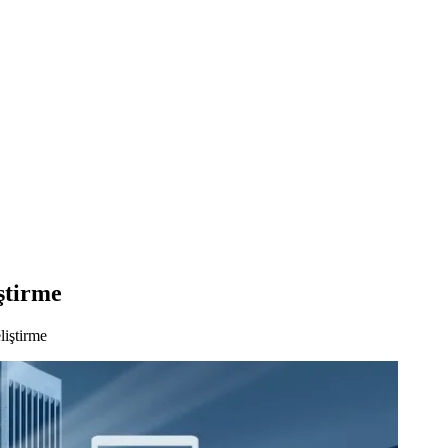
ştirme
liştirme