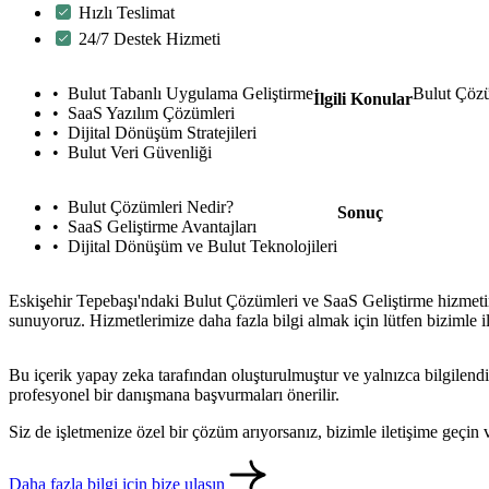
Hızlı Teslimat
24/7 Destek Hizmeti
Bulut Tabanlı Uygulama Geliştirme
Bulut Çözüm
İlgili Konular
SaaS Yazılım Çözümleri
Dijital Dönüşüm Stratejileri
Bulut Veri Güvenliği
Bulut Çözümleri Nedir?
Sonuç
SaaS Geliştirme Avantajları
Dijital Dönüşüm ve Bulut Teknolojileri
Eskişehir Tepebaşı'ndaki Bulut Çözümleri ve SaaS Geliştirme hizmetimi
sunuyoruz. Hizmetlerimize daha fazla bilgi almak için lütfen bizimle i
Bu içerik yapay zeka tarafından oluşturulmuştur ve yalnızca bilgilendi
profesyonel bir danışmana başvurmaları önerilir.
Siz de işletmenize özel bir çözüm arıyorsanız, bizimle iletişime geçi
Daha fazla bilgi için bize ulaşın