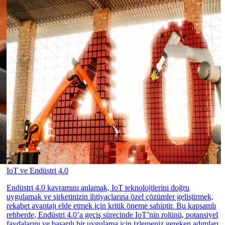
IoT ve Endüstri 4.0
Endüstri 4.0 kavramını anlamak, IoT teknolojilerini doğru
uygulamak ve şirketinizin ihtiyaçlarına özel çözümler geliştirmek,
rekabet avantajı elde etmek için kritik öneme sahiptir. Bu kapsamlı
rehberde, Endüstri 4.0’a geçiş sürecinde IoT’nin rolünü, potansiyel
faydalarını ve başarılı bir uygulama için izlemeniz gereken adımları