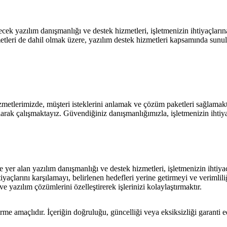
ecek yazılım danışmanlığı ve destek hizmetleri, işletmenizin ihtiyaçların
metleri de dahil olmak üzere, yazılım destek hizmetleri kapsamında sunul
metlerimizde, müşteri isteklerini anlamak ve çözüm paketleri sağlamaktı
arak çalışmaktayız. Güvendiğiniz danışmanlığımızla, işletmenizin ihtiyaç
de yer alan yazılım danışmanlığı ve destek hizmetleri, işletmenizin ihti
iyaçlarını karşılamayı, belirlenen hedefleri yerine getirmeyi ve verimlil
 yazılım çözümlerini özelleştirerek işlerinizi kolaylaştırmaktır.
rme amaçlıdır. İçeriğin doğruluğu, güncelliği veya eksiksizliği garanti 