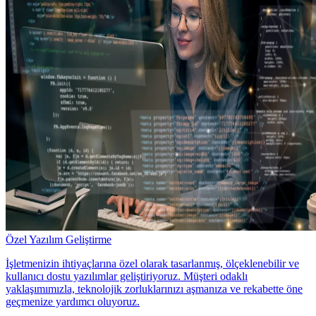
Özel Yazılım Geliştirme
İşletmenizin ihtiyaçlarına özel olarak tasarlanmış, ölçeklenebilir ve
kullanıcı dostu yazılımlar geliştiriyoruz. Müşteri odaklı
yaklaşımımızla, teknolojik zorluklarınızı aşmanıza ve rekabette öne
geçmenize yardımcı oluyoruz.