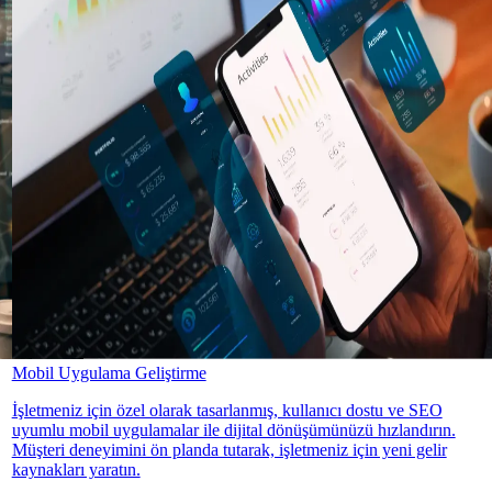
Mobil Uygulama Geliştirme
İşletmeniz için özel olarak tasarlanmış, kullanıcı dostu ve SEO
uyumlu mobil uygulamalar ile dijital dönüşümünüzü hızlandırın.
Müşteri deneyimini ön planda tutarak, işletmeniz için yeni gelir
kaynakları yaratın.