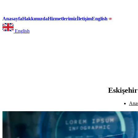
Anasayfa
Hakkımızda
Hizmetlerimiz
İletişim
English
English
Eskişehir
Ana