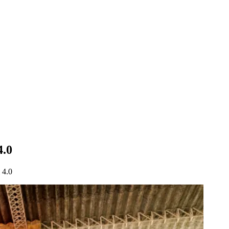
4.0
 4.0