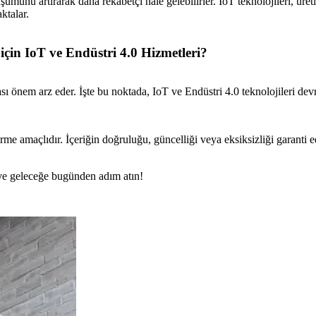
ümünü artırarak daha rekabetçi hale gelebilirler. IoT teknolojileri, üret
ktalar.
çin IoT ve Endüstri 4.0 Hizmetleri?
önem arz eder. İşte bu noktada, IoT ve Endüstri 4.0 teknolojileri devre
rme amaçlıdır. İçeriğin doğruluğu, güncelliği veya eksiksizliği garanti 
n ve geleceğe bugünden adım atın!