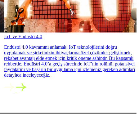
IoT ve Endüstri 4.0
Endüstri 4.0 kavramını anlamak, IoT teknolojilerini doğru
uygulamak ve şirketinizin ihtiyaçlarına özel çözümler geliştirmek,
rekabet avantajı elde etmek için kritik öneme sahiptir. Bu kapsamlı
rehberde, Endüstri 4.0’a geçiş sürecinde IoT’nin rolünü, potansiyel
faydalarını ve başarılı bir uygulama için izlemeniz gereken adımları
detaylıca inceleyeceğiz.