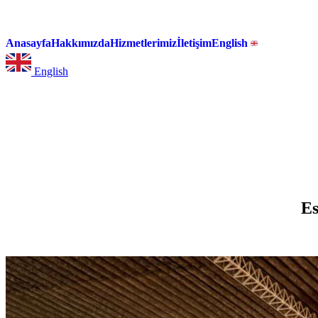
Anasayfa
Hakkımızda
Hizmetlerimiz
İletişim
English
English
Es