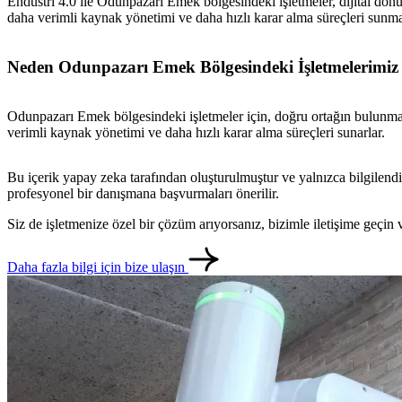
Endüstri 4.0 ile Odunpazarı Emek bölgesindeki işletmeler, dijital dönüş
daha verimli kaynak yönetimi ve daha hızlı karar alma süreçleri sunma
Neden Odunpazarı Emek Bölgesindeki İşletmelerimiz i
Odunpazarı Emek bölgesindeki işletmeler için, doğru ortağın bulunması 
verimli kaynak yönetimi ve daha hızlı karar alma süreçleri sunarlar.
Bu içerik yapay zeka tarafından oluşturulmuştur ve yalnızca bilgilendi
profesyonel bir danışmana başvurmaları önerilir.
Siz de işletmenize özel bir çözüm arıyorsanız, bizimle iletişime geçi
Daha fazla bilgi için bize ulaşın