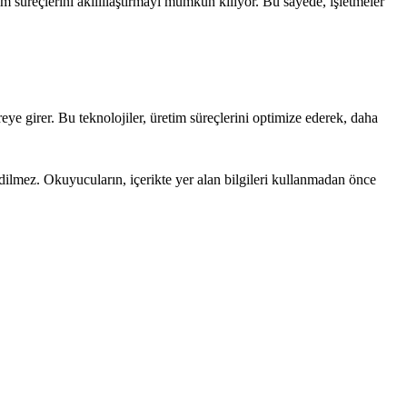
im süreçlerini akıllılaştırmayı mümkün kılıyor. Bu sayede, işletmeler
ye girer. Bu teknolojiler, üretim süreçlerini optimize ederek, daha
edilmez. Okuyucuların, içerikte yer alan bilgileri kullanmadan önce