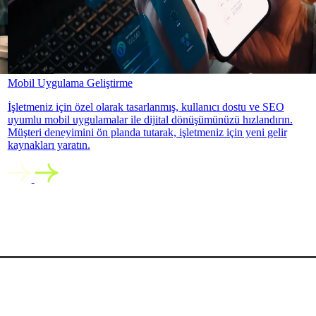
Mobil Uygulama Geliştirme
İşletmeniz için özel olarak tasarlanmış, kullanıcı dostu ve SEO
uyumlu mobil uygulamalar ile dijital dönüşümünüzü hızlandırın.
Müşteri deneyimini ön planda tutarak, işletmeniz için yeni gelir
kaynakları yaratın.