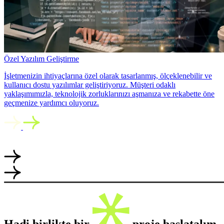
Özel Yazılım Geliştirme
İşletmenizin ihtiyaçlarına özel olarak tasarlanmış, ölçeklenebilir ve
kullanıcı dostu yazılımlar geliştiriyoruz. Müşteri odaklı
yaklaşımımızla, teknolojik zorluklarınızı aşmanıza ve rekabette öne
geçmenize yardımcı oluyoruz.