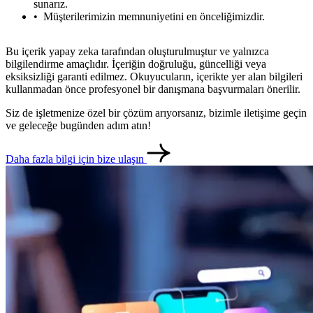
sunarız.
Müşterilerimizin memnuniyetini en önceliğimizdir.
Bu içerik yapay zeka tarafından oluşturulmuştur ve yalnızca
bilgilendirme amaçlıdır. İçeriğin doğruluğu, güncelliği veya
eksiksizliği garanti edilmez. Okuyucuların, içerikte yer alan bilgileri
kullanmadan önce profesyonel bir danışmana başvurmaları önerilir.
Siz de işletmenize özel bir çözüm arıyorsanız, bizimle iletişime geçin
ve geleceğe bugünden adım atın!
metlerimiz
İletişim
English
Daha fazla bilgi için bize ulaşın